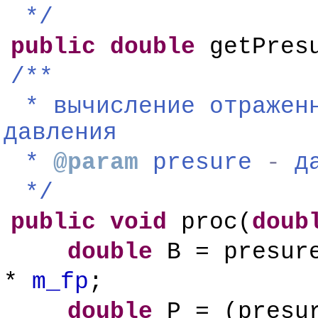
*/
public
double
getPres
/**
*
вычисление
отражен
давления
*
@param
presure
-
д
*/
public
void
proc(
doub
double
B = presur
*
m_fp
;
double
P = (presu