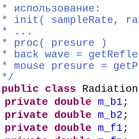
*
использование:
*
init(
sampleRate,
ra
*
...
*
proc(
presure
)
*
back
wave
=
getRefle
*
mouse
presure
=
getP
*/
public
class
Radiation
private
double
m_b1
;
private
double
m_b2
;
private
double
m_f1
;