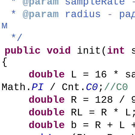
*
@param
sampleRate
*
@param
radius
-
ра
м
*/
public
void
init(
int
s
{
double
L = 16 * sa
Math.
PI
/ Cnt.
C0
;
//С0 
double
R = 128 / 9
double
RL = R * L
double
b = R + L 