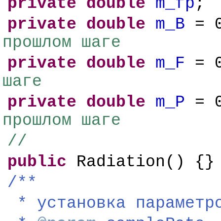
private
double
m_fp
;
private
double
m_B
= 
прошлом шаге
private
double
m_F
= 
шаге
private
double
m_P
= 
прошлом шаге
//
public
Radiation() {}
/**
*
установка
параметр