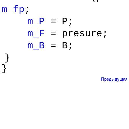
m_fp
;
m_P
= P;
m_F
= presure;
m_B
= B;
}
}
Предыдущая