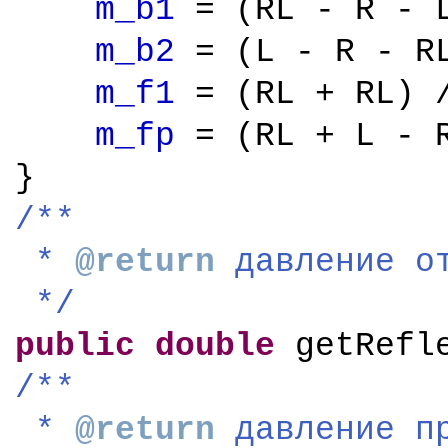
m_b1
= (RL - R - 
m_b2
= (L - R - R
m_f1
= (RL + RL) 
m_fp
= (RL + L - 
}
/**
*
@return
давление
о
*/
public
double
getRefl
/**
*
@return
давление
п