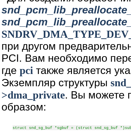
snd_pcm_lib_preallocate
snd_pcm_lib_preallocate_
SNDRV_DMA_TYPE_DEV
при другом предваритель
PCI. Вам необходимо пер
где
pci
также является ук
Экземпляр структуры
snd_
>dma_private
. Вы можете 
образом:
struct snd_sg_buf *sgbuf = (struct snd_sg_buf *)su