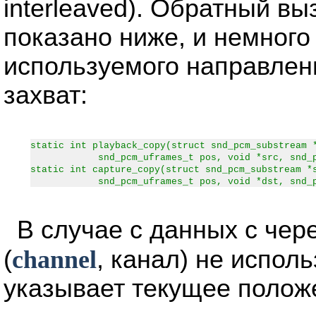
interleaved). Обратный вы
показано ниже, и немного
используемого направлен
захват:
static int playback_copy(struct snd_pcm_substream 
snd_pcm_uframes_t pos, void *src, snd_pcm_
static int capture_copy(struct snd_pcm_substream *
snd_pcm_uframes_t pos, void *dst, snd_pcm_
В случае с данных с чер
(
channel
, канал) не исполь
указывает текущее полож