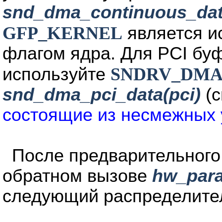
snd_dma_continuous_da
GFP_KERNEL
является и
флагом ядра. Для PCI бу
используйте
SNDRV_DMA
snd_dma_pci_data(pci)
(с
состоящие из несмежных 
После предварительного
обратном вызове
hw_par
следующий распределите