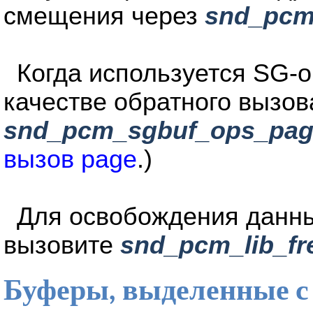
смещения через
snd_pcm
Когда используется SG-о
качестве обратного вызо
snd_pcm_sgbuf_ops_pag
вызов page
.)
Для освобождения данн
вызовите
snd_pcm_lib_fr
Буферы, выделенные с