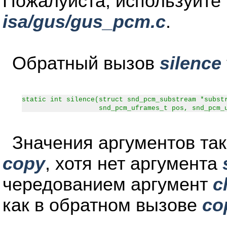
Пожалуйста, используйте 
isa/gus/gus_pcm.c
.
Обратный вызов
silence
static int silence(struct snd_pcm_substream *subst
snd_pcm_uframes_t pos, snd_pcm_ufram
Значения аргументов так
copy
, хотя нет аргумента
чередованием аргумент
c
как в обратном вызове
co