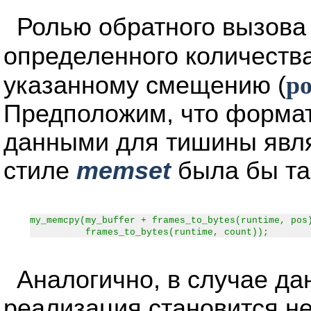
Ролью обратного вызов
определенного количества
указанному смещению (
po
Предположим, что формат 
данными для тишины являе
стиле
memset
была бы та
my_memcpy(my_buffer + frames_to_bytes(runtime, pos
frames_to_bytes(runtime, count));
Аналогично, в случае да
реализация становится не