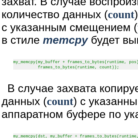
захват. В случае воспрои
количество данных (
count
с указанным смещением (
в стиле
memcpy
будет выг
my_memcpy(my_buffer + frames_to_bytes(runtime, pos
frames_to_bytes(runtime, count));
В случае захвата копиру
данных (
count
) с указанн
аппаратном буфере по ук
my_memcpy(dst, my_buffer + frames_to_bytes(runtime