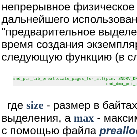
непрерывное физическое 
дальнейшего использован
"предварительное выделен
время создания экземпл
следующую функцию (в сл
snd_pcm_lib_preallocate_pages_for_all(pcm, SNDRV_D
snd_dma_pci_data(pci), 
где
size
- размер в байта
выделения, а
max
- макси
с помощью файла
preallo