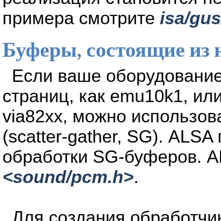
примера смотрите
isa/gu
Буферы, состоящие из
Если ваше оборудовани
страниц, как emu10k1, ил
via82xx, можно использов
(scatter-gather, SG). ALS
обработки SG-буферов. A
<sound/pcm.h>
.
Для создания обработчи