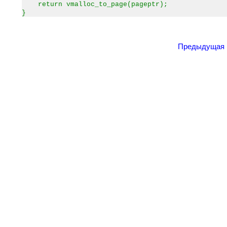
return vmalloc_to_page(pageptr);
}
Предыдущая