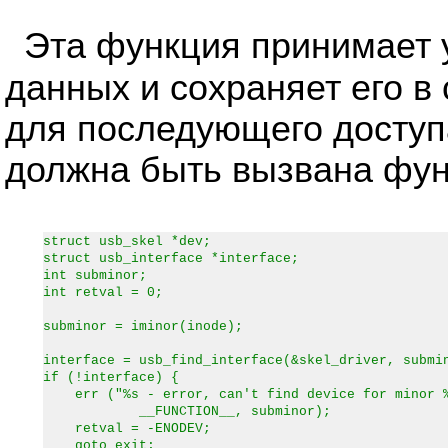
Эта функция принимает 
данных и сохраняет его в
для последующего доступ
должна быть вызвана фу
struct usb_skel *dev;
struct usb_interface *interface;
int subminor;
int retval = 0;
subminor = iminor(inode);
interface = usb_find_interface(&skel_driver, submi
if (!interface) {
err ("%s - error, can't find device for minor 
__FUNCTION__, subminor);
retval = -ENODEV;
goto exit;