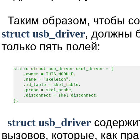
Таким образом, чтобы со
struct usb_driver
, должны 
только пять полей:
static struct usb_driver skel_driver = {
.owner = THIS_MODULE,
.name = "skeleton",
.id_table = skel_table,
.probe = skel_probe,
.disconnect = skel_disconnect,
};
struct usb_driver
содержит
вызовов, которые, как пра