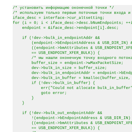
/* установить информацию оконечной точки */
/* используем только первые поточные точки входа и
iface_desc = interface->cur_altsetting;
for (i = 0; i < iface_desc->desc.bNumEndpoints; ++
endpoint = &iface_desc->endpoint[i].desc;
if (!dev->bulk_in_endpointAddr &&
(endpoint->bEndpointAddress & USB_DIR_IN) 
((endpoint->bmAttributes & USB_ENDPOINT_XFER
== USB_ENDPOINT_XFER_BULK)) {
/* мы нашли оконечную точку входного потока
buffer_size = endpoint->wMaxPacketSize;
dev->bulk_in_size = buffer_size;
dev->bulk_in_endpointAddr = endpoint->bEndpo
dev->bulk_in_buffer = kmalloc(buffer_size, G
if (!dev->bulk_in_buffer) {
err("Could not allocate bulk_in_buffer"
goto error;
}
}
if (!dev->bulk_out_endpointAddr &&
!(endpoint->bEndpointAddress & USB_DIR_IN)
((endpoint->bmAttributes & USB_ENDPOINT_XFER
== USB_ENDPOINT_XFER_BULK)) {