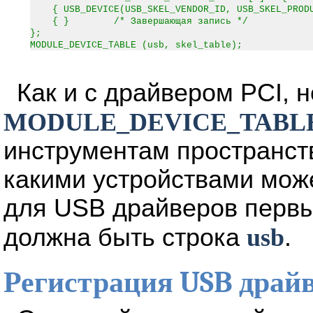
{ USB_DEVICE(USB_SKEL_VENDOR_ID, USB_SKEL_PRODU
{ } /* Завершающая запись */
};
MODULE_DEVICE_TABLE (usb, skel_table);
Как и с драйвером PCI, 
MODULE_DEVICE_TABL
инструментам пространст
какими устройствами може
для USB драйверов первы
должна быть строка
usb
.
Регистрация USB драй