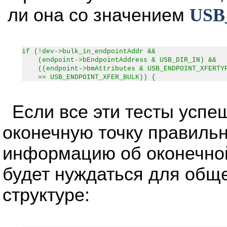
ли она со значением
USB
if (!dev->bulk_in_endpointAddr &&
(endpoint->bEndpointAddress & USB_DIR_IN) &&
((endpoint->bmAttributes & USB_ENDPOINT_XFERTYP
== USB_ENDPOINT_XFER_BULK)) {
Если все эти тесты успе
оконечную точку правильн
информацию об оконечной 
будет нуждаться для обще
структуре: