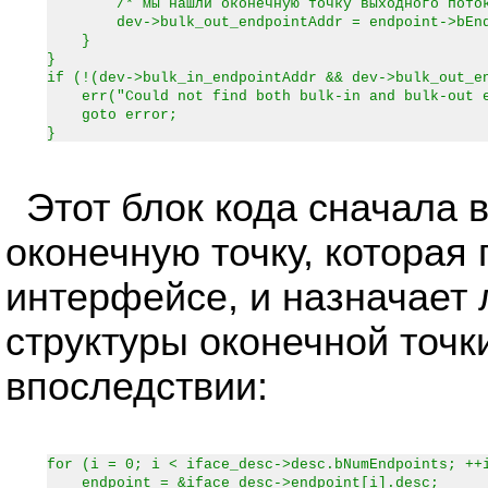
/* мы нашли оконечную точку выходного поток
dev->bulk_out_endpointAddr = endpoint->bEndp
}
}
if (!(dev->bulk_in_endpointAddr && dev->bulk_out_e
err("Could not find both bulk-in and bulk-out e
goto error;
}
Этот блок кода сначала 
оконечную точку, которая 
интерфейсе, и назначает 
структуры оконечной точк
впоследствии:
for (i = 0; i < iface_desc->desc.bNumEndpoints; ++
endpoint = &iface_desc->endpoint[i].desc;