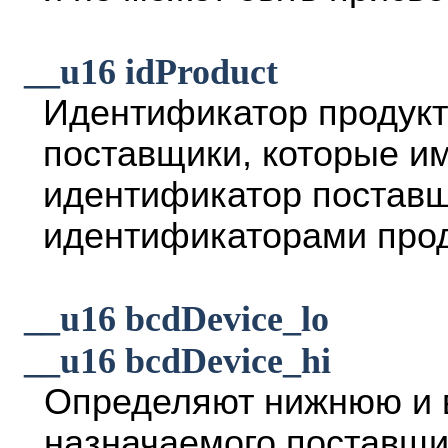
__u16 idProduct
Идентификатор продукт
поставщики, которые и
идентификатор поставщ
идентификаторами проду
__u16 bcdDevice_lo
__u16 bcdDevice_hi
Определяют нижнюю и 
назначаемого поставщи