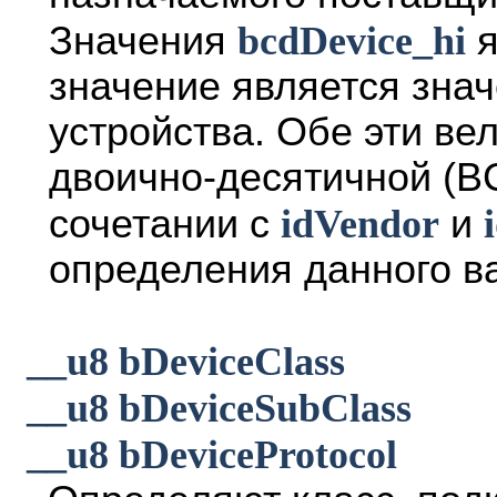
Значения
bcdDevice_hi
я
значение является зна
устройства. Обе эти ве
двоично-десятичной (B
сочетании с
idVendor
и
определения данного ва
__u8 bDeviceClass
__u8 bDeviceSubClass
__u8 bDeviceProtocol