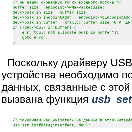
/* мы нашли оконечную точку входного потока */
buffer_size = endpoint->wMaxPacketSize;
dev->bulk_in_size = buffer_size;
dev->bulk_in_endpointAddr = endpoint->bEndpointAdd
dev->bulk_in_buffer = kmalloc(buffer_size, GFP_KER
if (!dev->bulk_in_buffer) {
err("Could not allocate bulk_in_buffer");
goto error;
}
Поскольку драйверу USB
устройства необходимо п
данных, связанные с это
вызвана функция
usb_set
/* сохраняем наш указатель на данные в этом интерф
usb_set_intfdata(interface, dev);