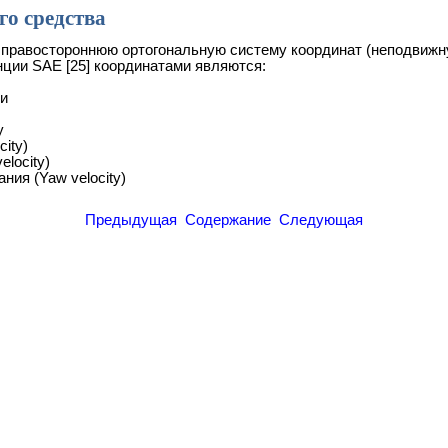
го средства
правостороннюю ортогональную систему координат (неподвижную
нции SAE [25] координатами являются:
ии
у
city)
elocity)
ния (Yaw velocity)
Предыдущая
Содержание
Следующая