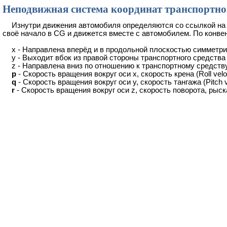
Неподвижная система координат транспортно
Изнутри движения автомобиля определяются со ссылкой на 
своё начало в CG и движется вместе с автомобилем. По конве
x - Направлена вперёд и в продольной плоскостью симметр
y - Выходит вбок из правой стороны транспортного средства
z - Направлена вниз по отношению к транспортному средств
p
- Скорость вращения вокруг оси x, скорость крена (Roll velo
q
- Скорость вращения вокруг оси y, скорость тангажа (Pitch v
r
- Скорость вращения вокруг оси z, скорость поворота, рыска