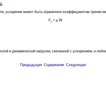
й
ля, ускорение может быть ограничено коэффициентом трения ме
F
= μ W
x
ской и динамической нагрузки, связанной с ускорением, и любо
Предыдущая
Содержание
Следующая