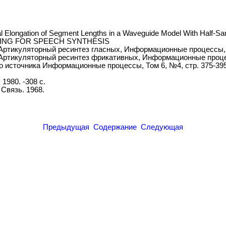
onal Elongation of Segment Lengths in a Waveguide Model With Half-S
ELING FOR SPEECH SYNTHESIS
 Артикуляторный ресинтез гласных, Информационные процессы, Т. 
, Артикуляторный ресинтез фрикативных, Информационные процессы
го источника Информационные процессы, Том 6, №4, стр. 375-395
1980. -308 с.
 Связь. 1968.
Предыдущая
Содержание
Следующая