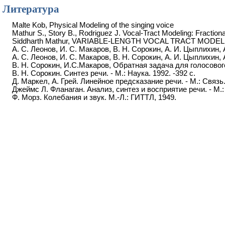
Литература
Malte Kob, Physical Modeling of the singing voice
Mathur S., Story B., Rodriguez J. Vocal-Tract Modeling: Fracti
Siddharth Mathur, VARIABLE-LENGTH VOCAL TRACT MOD
А. С. Леонов, И. С. Макаров, В. Н. Сорокин, А. И. Цыплихин,
А. С. Леонов, И. С. Макаров, В. Н. Сорокин, А. И. Цыплихин
В. Н. Сорокин, И.С.Макаров, Обратная задача для голосово
В. Н. Сорокин. Синтез речи. - М.: Наука. 1992. -392 с.
Д. Маркел, А. Грей. Линейное предсказание речи. - М.: Связь. 
Джеймс Л. Фланаган. Анализ, синтез и восприятие речи. - М.:
Ф. Морз. Колебания и звук. М.-Л.: ГИТТЛ, 1949.