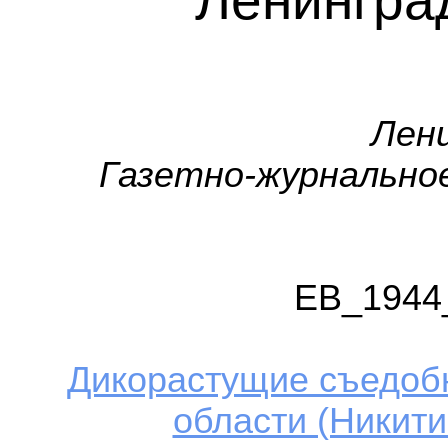
Ленингра
Лен
Газетно-журнально
ЕВ_1944
Дикорастущие съедоб
области (Никитин