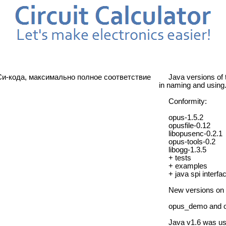
Си-кода, максимально полное соответствие
Java versions of 
in naming and using
Conformity:
opus-1.5.2
opusfile-0.12
libopusenc-0.2.1
opus-tools-0.2
libogg-1.3.5
+ tests
+ examples
+ java spi interfa
New versions on 
opus_demo and o
Java v1.6 was us