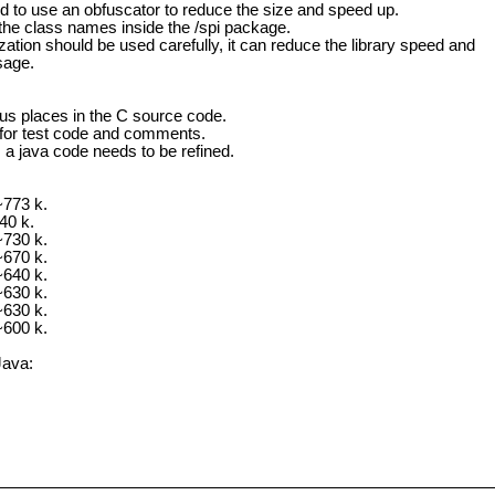
 to use an obfuscator to reduce the size and speed up.
the class names inside the /spi package.
ation should be used carefully, it can reduce the library speed and
sage.
:
us places in the C source code.
 for test code and comments.
a java code needs to be refined.
~773 k.
40 k.
~730 k.
~670 k.
~640 k.
~630 k.
~630 k.
~600 k.
Java: