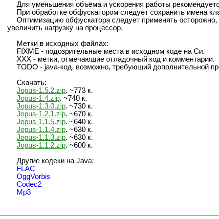
Для уменьшения объёма и ускорения работы рекомендуетс
При обработке обфускатором следует сохранить имена клас
Оптимизацию обфускатора следует применять осторожно, 
увеличить нагрузку на процессор.
Метки в исходных файлах:
FIXME - подозрительные места в исходном коде на Си.
XXX - метки, отмечающие отладочный код и комментарии.
TODO - java-код, возможно, требующий дополнительной пр
Скачать:
Jopus-1.5.2.zip
. ~773 к.
Jopus-1.4.zip
. ~740 к.
Jopus-1.3.0.zip
. ~730 к.
Jopus-1.2.1.zip
. ~670 к.
Jopus-1.1.5.zip
. ~640 к.
Jopus-1.1.4.zip
. ~630 к.
Jopus-1.1.3.zip
. ~630 к.
Jopus-1.1.2.zip
. ~600 к.
Другие кодеки на Java:
FLAC
OggVorbis
Codec2
Mp3