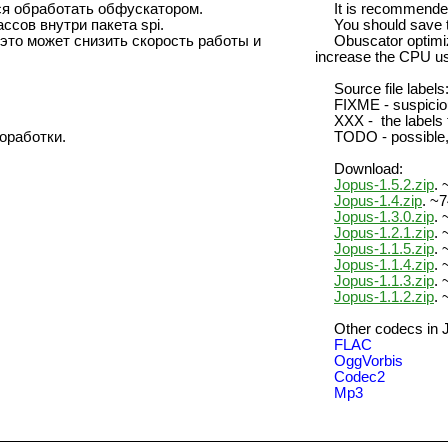
я обработать обфускатором.
It is recommended
сов внутри пакета spi.
You should save 
это может снизить скорость работы и
Obuscator optimiz
increase the CPU u
Source file labels
FIXME - suspicio
XXX - the labels
оработки.
TODO - possible, 
Download:
Jopus-1.5.2.zip
. 
Jopus-1.4.zip
. ~7
Jopus-1.3.0.zip
. 
Jopus-1.2.1.zip
. 
Jopus-1.1.5.zip
. 
Jopus-1.1.4.zip
. 
Jopus-1.1.3.zip
. 
Jopus-1.1.2.zip
. 
Other codecs in 
FLAC
OggVorbis
Codec2
Mp3