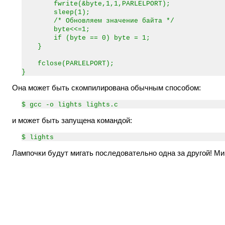
fwrite(&byte,1,1,PARLELPORT);
sleep(1);
/* Обновляем значение байта */
byte<<=1;
if (byte == 0) byte = 1;
}
fclose(PARLELPORT);
}
Она может быть скомпилирована обычным способом:
$ gcc -o lights lights.c
и может быть запущена командой:
$ lights
Лампочки будут мигать последовательно одна за другой! Ми