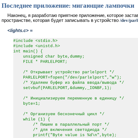
Последнее приложение: мигающие лампочки
Наконец, я разработаю приятное приложение, которое заст
пространстве, которая будет записывать в устройство
/dev/parl
<lights.c> =
#include <stdio.h>
#include <unistd.h>
int main() {
unsigned char byte,dummy;
FILE * PARLELPORT;
/* Открывает устройство parlelport */
PARLELPORT=fopen("/dev/parlelport","w");
/* Удаляем буфер из файла ввода/вывода */
setvbuf(PARLELPORT,&dummy,_IONBF,1);
/* Инициализируем переменную в единицу */
byte=1;
/* Организуем бесконечный цикл */
while (1) {
/* Пишем в параллельный порт */
/* для включения светодиода */
printf("Byte value is %d\n",byte);