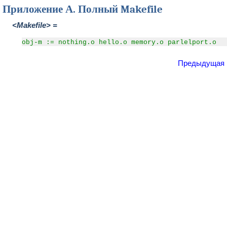
Приложение А. Полный Makefile
<Makefile> =
obj-m := nothing.o hello.o memory.o parlelport.o
Предыдущая