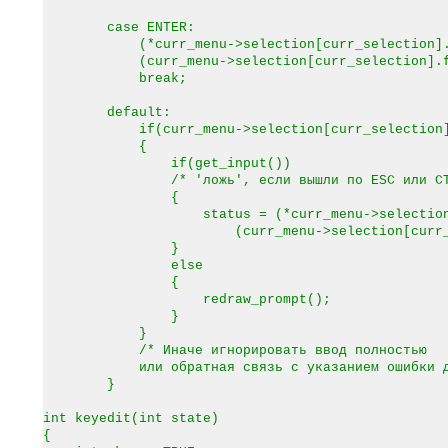
case ENTER:
(*curr_menu->selection[curr_selection].f
(curr_menu->selection[curr_selection].fn
break;
default:
if(curr_menu->selection[curr_selection].ke
{
if(get_input())
/* 'ложь', если вышли по ESC или CTRL-C
{
status = (*curr_menu->selection[curr_
(curr_menu->selection[curr_selectio
}
else
{
redraw_prompt();
}
}
/* Иначе игнорировать ввод полностью
или обратная связь с указанием ошибки для
}
int keyedit(int state)
{