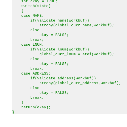
int okay = TRUE;
switch(state)
{
case NAME:
if(validate_name(workbuf))
strcpy(global_curr_name,workbuf);
else
okay = FALSE;
break;
case LNUM:
if(validate_lnum(workbuf))
global_curr_lnum = atoi(workbuf);
else
okay = FALSE;
break;
case ADDRESS:
if(validate_address(workbuf))
strcpy(global_curr_address,workbuf);
else
okay = FALSE;
break;
}
return(okay);
}