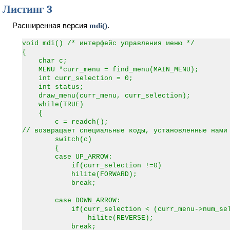
Листинг 3
Расширенная версия
mdi()
.
void mdi() /* интерфейс управления меню */
{
char c;
MENU *curr_menu = find_menu(MAIN_MENU);
int curr_selection = 0;
int status;
draw_menu(curr_menu, curr_selection);
while(TRUE)
{
c = readch();
// возвращает специальные коды, установленные нами
switch(c)
{
case UP_ARROW:
if(curr_selection !=0)
hilite(FORWARD);
break;
case DOWN_ARROW:
if(curr_selection < (curr_menu->num_sele
hilite(REVERSE);
break;