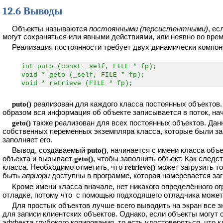
12.6 Выводы
Объекты называются
постоянными (персистентными)
, е
могут сохраняться или явными действиями, или неявно во врем
Реализация постоянности требует двух динамически компон
int puto (const _self, FILE * fp);
void * geto (_self, FILE * fp);
void * retrieve (FILE * fp);
puto()
реализован для каждого класса постоянных объектов.
образом вся информация об объекте записывается в поток, нач
geto()
также реализован для всех постоянных объектов. Да
собственных переменных экземпляра класса, которые были за
заполняет его.
Вывод, создаваемый
puto()
, начинается с имени класса объ
объекта и вызывает
geto()
, чтобы заполнить объект. Как следс
класса. Необходимо отметить, что
retrieve()
может загрузить т
быть
априори
доступны в программе, которая намеревается за
Кроме имени класса вначале, нет никакого определённого 
отладке, потому что с помощью подходящего отладчика может
Для простых объектов лучше всего выводить на экран все 
для записи клиентских объектов. Однако, если объекты могут 
эффекта глубокого копирования, то есть удостоверяться, что