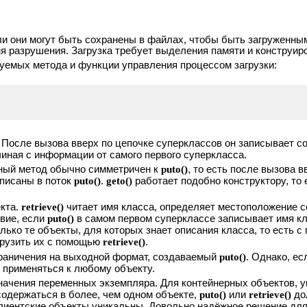
сли они могут быть сохранены в файлах, чтобы быть загруженн
я разрушения. Загрузка требует выделения памяти и конструир
уемых метода и функции управления процессом загрузки:
 После вызова вверх по цепочке суперклассов он записывает с
иная с информации от самого первого суперкласса.
нный метод обычно симметричен к
puto()
, то есть после вызова 
писаны в поток
puto()
.
geto()
работает подобно конструктору, то 
екта.
retrieve()
читает имя класса, определяет местоположение с
твие, если
puto()
в самом первом суперклассе записывает имя кл
олько те объекты, для которых знает описания класса, то есть
грузить их с помощью
retrieve()
.
ограничения на выходной формат, создаваемый
puto()
. Однако, ес
 применяться к любому объекту.
значения переменных экземпляра. Для контейнерных объектов, 
содержаться в более, чем одном объекте,
puto()
или
retrieve()
до
 клиентские объекты уникальны. Довольно надёжное решение дл