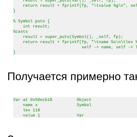
result = super_puto(Var(), _self, fp);
return result + fprintf(fp, "\tvalue %g\n", sel
}
% Symbol puto {
int result;
%casts
result = super_puto(Symbol(), _self, fp);
return result + fprintf(fp, "\tname %s\n\tlex %
self -> name, self -> le
}
Получается примерно та
Var at 0x50ecb18 Object
name x Symbol
lex 118
value 1 Var