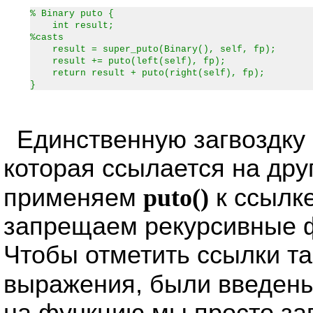
% Binary puto {
int result;
%casts
result = super_puto(Binary(), self, fp);
result += puto(left(self), fp);
return result + puto(right(self), fp);
}
Единственную загвоздку
которая ссылается на дру
применяем
puto()
к ссылке
запрещаем рекурсивные ф
Чтобы отметить ссылки т
выражения, были введен