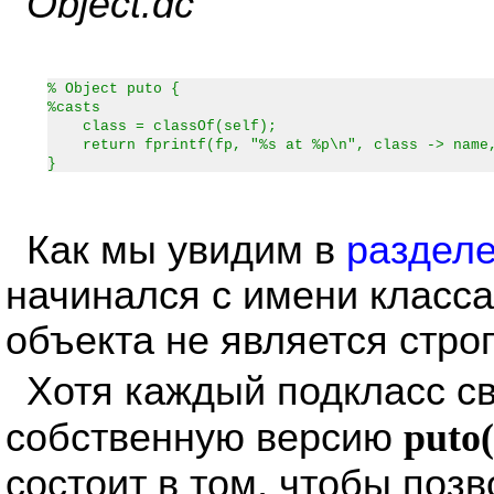
Object.dc
% Object puto {
%casts
class = classOf(self);
return fprintf(fp, "%s at %p\n", class -> name,
}
Как мы увидим в
разделе
начинался с имени класса
объекта не является стро
Хотя каждый подкласс с
собственную версию
puto(
состоит в том, чтобы поз