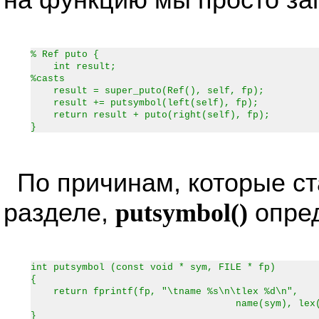
на функцию мы просто за
% Ref puto {
int result;
%casts
result = super_puto(Ref(), self, fp);
result += putsymbol(left(self), fp);
return result + puto(right(self), fp);
}
По причинам, которые с
разделе,
putsymbol()
опре
int putsymbol (const void * sym, FILE * fp)
{
return fprintf(fp, "\tname %s\n\tlex %d\n",
name(sym), lex(sym
}