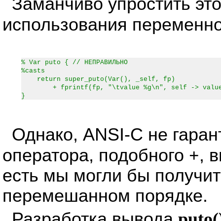
Заманчиво упростить это
использования переменн
% Var puto { // НЕПРАВИЛЬНО
%casts
return super_puto(Var(), _self, fp)
+ fprintf(fp, "\tvalue %g\n", self -> valu
}
Однако, ANSI-C не гаран
оператора, подобного
+
, 
есть мы могли бы получит
перемешанном порядке.
Разработка вывода
puto(