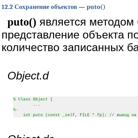
12.2 Сохранение объектов — puto()
puto()
является методом
представление объекта п
количество записанных ба
Object.d
% Class Object {
...
%-
int puto (const _self, FILE * fp); // вывод на 