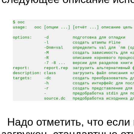
$ ooc
usage: ooc [опции ...] [отчёт ...] описание цель
options: -d подготовка для отладки
-l создать штампы #line
-Dnm=val определить val для `nm (одно
-M создать зависимость для каждог
-R описание корневого процесс
-7 -8 ... версии для разделов книги
report: report.rep загрузить альтернативный ф
description: class загрузить файл описания кл
targets: -dc создать преобразователь для п
-h создать интерфейс для последне
-r создать представление для после
- предобработка stdin для последн
source.dc предобработка исходника для по
Надо отметить, что если