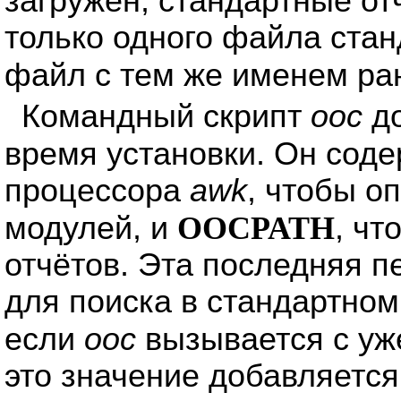
загружен, стандартные от
только одного файла стан
файл с тем же именем ра
Командный скрипт
ooc
до
время установки. Он сод
процессора
awk
, чтобы о
модулей, и
OOCPATH
, ч
отчётов. Эта последняя 
для поиска в стандартном
если
ooc
вызывается с у
это значение добавляется