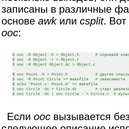
записаны в различные фа
основе
awk
или
csplit
. Во
ooc
:
$ ooc -R Object -h > Object.h # корневой кла
$ ooc -R Object -r > Object.r
$ ooc -R Object Object.dc > Object.c
$ ooc Point -h > Point.h # другие класс
$ ooc -M Point Circle >> makefile # зависимости
$ echo ’Point.c: Point.d’ >> makefile
$ ooc Circle -dc > Circle.dc # старт реализа
$ ooc Circle -dc | ooc Circle - > Circle.c # жуль
Если
ooc
вызывается без
следующее описание испо