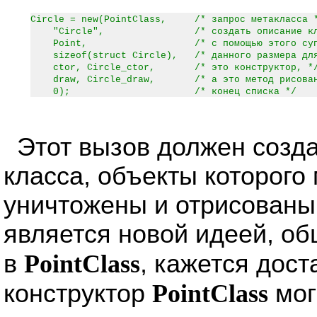
Circle = new(PointClass, /* запрос метакласса 
"Circle", /* создать описание клас
Point, /* с помощью этого суперк
sizeof(struct Circle), /* данного размера для 
ctor, Circle_ctor, /* это конструктор, *
draw, Circle_draw, /* а это метод рисован
0); /* конец списка */
Этот вызов должен созда
класса, объекты которого
уничтожены и отрисованы
является новой идеей, об
в
PointClass
, кажется дос
конструктор
PointClass
мог