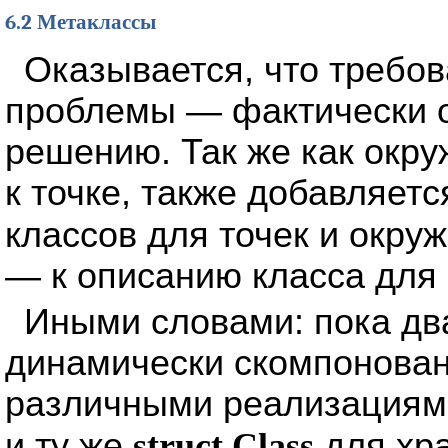
6.2 Метаклассы
Оказывается, что требов
проблемы — фактически о
решению. Так же как окр
к точке, также добавляе
классов для точек и окр
— к описанию класса для 
Иными словами: пока два
динамически скомпонован
различными реализациями
и ту же
struct Class
для хра