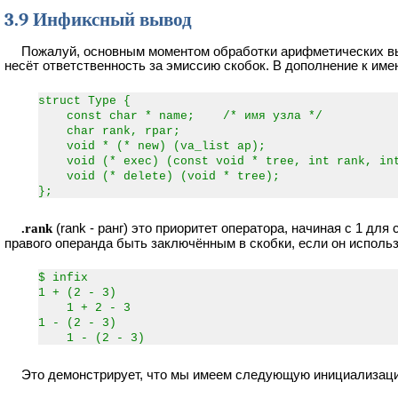
3.9 Инфиксный вывод
Пожалуй, основным моментом обработки арифметических выр
несёт ответственность за эмиссию скобок. В дополнение к им
struct Type {
const char * name; /* имя узла */
char rank, rpar;
void * (* new) (va_list ap);
void (* exec) (const void * tree, int rank, int
void (* delete) (void * tree);
};
.rank
(rank - ранг) это приоритет оператора, начиная с 1 для
правого операнда быть заключённым в скобки, если он использ
$ infix
1 + (2 - 3)
1 + 2 - 3
1 - (2 - 3)
1 - (2 - 3)
Это демонстрирует, что мы имеем следующую инициализац