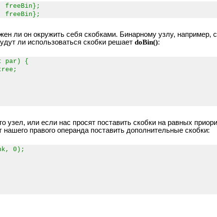
, freeBin};
, freeBin};
ен ли он окружить себя скобками. Бинарному узлу, например, с
Будут ли использоваться скобки решает
doBin()
:
t par) {
tree;
о узел, или если нас просят поставить скобки на равных приор
т нашего правого операнда поставить дополнительные скобки:
k, 0);