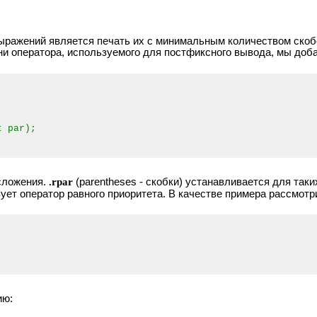
ажений является печать их с минимальным количеством скобок.
ени оператора, используемого для постфиксного вывода, мы до
 par);
 сложения.
.rpar
(parentheses - скобки) устанавливается для таки
ует оператор равного приоритета. В качестве примера рассмот
ию: