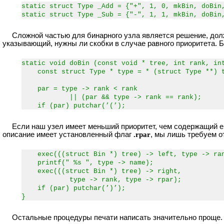
static struct Type _Add = {"+", 1, 0, mkBin, doBin
static struct Type _Sub = {"-", 1, 1, mkBin, doBin
Сложной частью для бинарного узла является решение, долж
указывающий, нужны ли скобки в случае равного приоритета. 
static void doBin (const void * tree, int rank, in
const struct Type * type = * (struct Type **) 
par = type -> rank < rank
|| (par && type -> rank == rank);
if (par) putchar(’(’);
Если наш узел имеет меньший приоритет, чем содержащий ег
описание имеет установленный флаг
.rpar
, мы лишь требуем о
exec(((struct Bin *) tree) -> left, type -> ran
printf(" %s ", type -> name);
exec(((struct Bin *) tree) -> right,
type -> rank, type -> rpar);
if (par) putchar(’)’);
}
Остальные процедуры печати написать значительно проще.