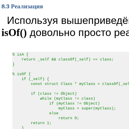
8.3 Реализация
Используя вышепривед
isOf()
довольно просто ре
% isA {
return _self && classOf(_self) == class;
}
% isOf {
if (_self) {
const struct Class * myClass = classOf(_sel
if (class != Object)
while (myClass != class)
if (myClass != Object)
myClass = super(myClass);
else
return 0;
return 1;
}