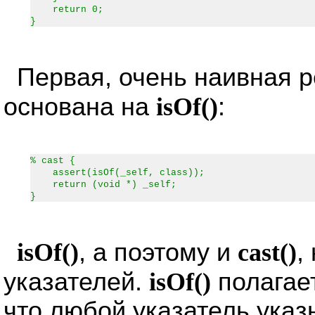
return 0;
}
Первая, очень наивная 
основана на
isOf()
:
% cast {
assert(isOf(_self, class));
return (void *) _self;
}
isOf()
, а поэтому и
cast()
,
указателей.
isOf()
полагае
что любой указатель указ