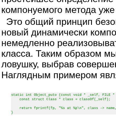
компонуемого метода уже
Это общий принцип безоп
новый динамически комп
немедленно реализовывать
класса. Таким образом мы
ловушку, выбрав соверше
Наглядным примером явл
static int Object_puto (const void * _self, FILE *
const struct Class * class = classOf(_self);
return fprintf(fp, "%s at %p\n", class -> name,
}