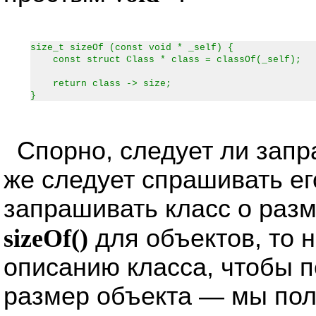
size_t sizeOf (const void * _self) {
const struct Class * class = classOf(_self);
return class -> size;
}
Спорно, следует ли запр
же следует спрашивать его
запрашивать класс о раз
sizeOf()
для объектов, то 
описанию класса, чтобы 
размер объекта — мы пол