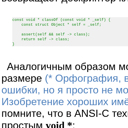
const void * classOf (const void * _self) {
const struct Object * self = _self;
assert(self && self -> class);
return self -> class;
}
Аналогичным образом мо
размере
(* Орфография, 
ошибки, но я просто не м
Изобретение хороших имён
помните, что в ANSI-C те
простым
void *
: