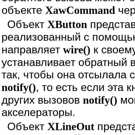
объекте
XawCommand
че
Объект
XButton
представ
реализованный с помощь
направляет
wire()
к своем
устанавливает обратный 
так, чтобы она отсылала с
notify()
, то есть если эта 
других вызовов
notify()
мог
акселераторы.
Объект
XLineOut
предста