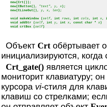
new(Crt());
new(CButton(),
"text"
,
y
,
x
);
new(CLineOut(),
y
,
x
,
len
);
void makeWindow (
self
, int
rows
, int
cols
, int
x
, 
void addStr (
self
, int
y
, int
x
, const char *
s
)
void crtBox (
self
)
Объект
Crt
обёртывает 
инициализируются, когда
Crt_gate()
является цикло
мониторит клавиатуру; о
курсора
vi
-стиля для кла
клавиш со стрелками; ес
он отправляет объект
Eve