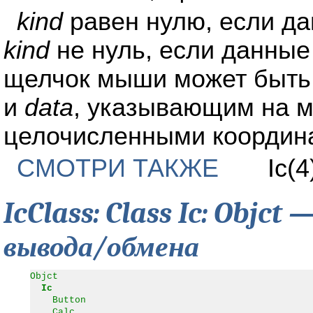
kind
равен нулю, если да
kind
не нуль, если данные
щелчок мыши может быть
и
data
, указывающим на м
целочисленными координ
СМОТРИ ТАКЖЕ
Ic(4
IcClass: Class Ic: Objc
вывода/обмена
Objct
Ic
Button
Calc