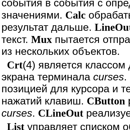
события в события с опр
значениями.
Calc
обрабаты
результат дальше.
LineOu
текст.
Mux
пытается отпра
из нескольких объектов.
Crt
(4) является классом
экрана терминала
curses
.
позицией для курсора и т
нажатий клавиш.
CButton
curses
.
CLineOut
реализу
List
управляет списком о