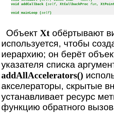
void addCallback (
self
, XtCallbackProc
fun
, XtPoi
void mainLoop (
self
)
Объект
Xt
обёртывают ви
используется, чтобы созд
иерархию; он берёт объе
указателя списка аргумен
addAllAccelerators()
исполь
акселераторы, скрытые в
устанавливает ресурс мет
функцию обратного вызова