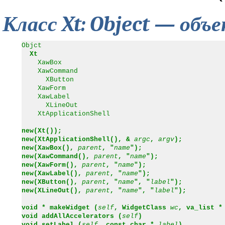
Класс Xt: Object — объ
Objct
Xt
XawBox
XawCommand
XButton
XawForm
XawLabel
XLineOut
XtApplicationShell
new(Xt());
new(XtApplicationShell(), &
argc
,
argv
);
new(XawBox(),
parent
, "
name
");
new(XawCommand(),
parent
, "
name
");
new(XawForm(),
parent
, "
name
");
new(XawLabel(),
parent
, "
name
");
new(XButton(),
parent
, "
name
", "
label
");
new(XLineOut(),
parent
, "
name
", "
label
");
void * makeWidget (
self
, WidgetClass
wc
, va_list 
void addAllAccelerators (
self
)
void setLabel (
self
, const char *
label
)