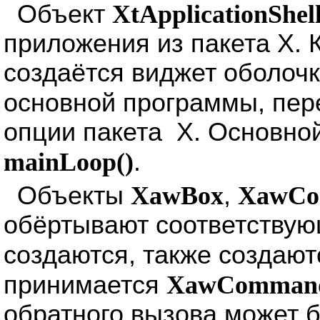
Объект
XtApplicationShel
приложения из пакета X. К
создаётся виджет оболочк
основной программы, пер
опции пакета X. Основно
mainLoop()
.
Объекты
XawBox
,
XawC
обёртывают соответствую
создаются, также создают
принимается
XawComman
обратного вызова может б