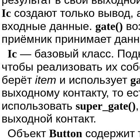
результат в свой выходно
Ic
создают только вывод, 
входные данные.
gate()
во
приёмник принимает данн
Ic
— базовый класс. Под
чтобы реализовать их со
берёт
item
и использует
ga
выходному контакту, то ес
использовать
super_gate()
выходной контакт.
Объект
Button
содержит т