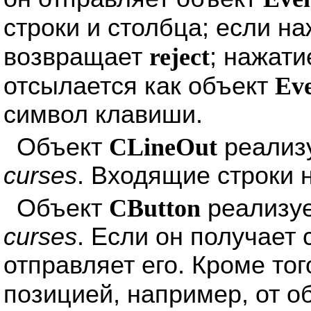
строки и столбца; если н
возвращает
reject
; нажат
отсылается как объект
Ev
символ клавиши.
Объект
CLineOut
реализ
curses
. Входящие строки
Объект
CButton
реализуе
curses
. Если он получает 
отправляет его. Кроме тог
позицией, например, от о