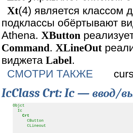
Xt
(4) является классом д
подклассы обёртывают ви
Athena.
XButton
реализуе
Command
.
XLineOut
реал
виджета
Label
.
СМОТРИ ТАКЖЕ
curs
IcClass Crt: Ic — ввод/
Objct
Ic
Crt
CButton
CLineout