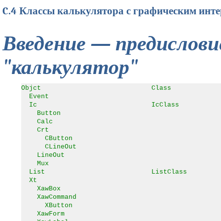
C.4 Классы калькулятора с графическим инт
Введение — предислов
"калькулятор"
Objct Class
Event
Ic IcClass
Button
Calc
Crt
CButton
CLineOut
LineOut
Mux
List ListClass
Xt
XawBox
XawCommand
XButton
XawForm