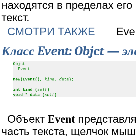
находятся в пределах его
текст.
СМОТРИ ТАКЖЕ
Eve
Класс Event: Objct — э
Objct
Event
new(Event(),
kind
,
data
);
int kind (
self
)
void * data (
self
)
Объект
Event
представляе
часть текста, щелчок мыши