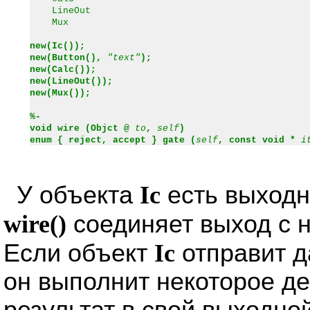
LineOut
Mux
new(Ic());
new(Button(),
"text"
);
new(Calc());
new(LineOut());
new(Mux());
%-
void wire (Objct @
to
,
self
)
enum { reject, accept } gate (
self
, const void *
i
У объекта
Ic
есть выходн
wire()
соединяет выход с 
Если объект
Ic
отправит 
он выполнит некоторое де