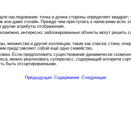
ля наследования: точка и длина стороны определяет квадрат; 
ик или даже сплайн. Прежде чем приступать к написанию всех э
и другие атрибуты отображения.
возможно, интересно: заблокированные объекты могут решить с
ы, множества и другие коллекции, такие как списки, стеки, оч
нием представляют собой ещё одно семейство.
ковки. Если предположить существование динамически скомпон
декса, можно реализовать суперкласс, содержащий алгоритм со
сть быть отсортированными.
Предыдущая
Содержание
Следующая