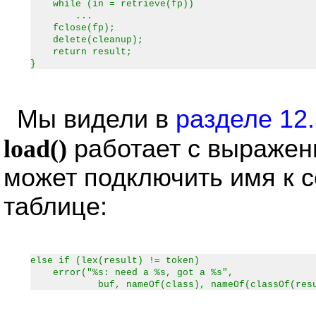
while (in = retrieve(fp))
...
fclose(fp);
delete(cleanup);
return result;
}
Мы видели в
разделе 12.
load()
работает с выражен
может подключить имя к 
таблице:
else if (lex(result) != token)
error("%s: need a %s, got a %s",
buf, nameOf(class), nameOf(classOf(resu