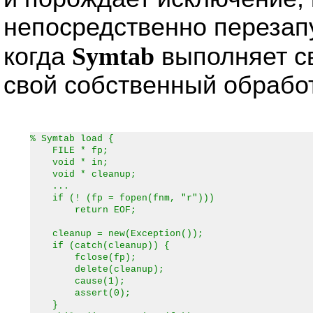
непосредственно перезапу
когда
Symtab
выполняет с
свой собственный обрабо
% Symtab load {
FILE * fp;
void * in;
void * cleanup;
...
if (! (fp = fopen(fnm, "r")))
return EOF;
cleanup = new(Exception());
if (catch(cleanup)) {
fclose(fp);
delete(cleanup);
cause(1);
assert(0);
}