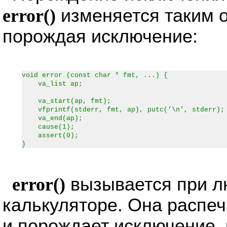
error()
изменяется таким о
порождая исключение:
void error (const char * fmt, ...) {
va_list ap;
va_start(ap, fmt);
vfprintf(stderr, fmt, ap), putc(’\n’, stderr);
va_end(ap);
cause(1);
assert(0);
}
error()
вызывается при л
калькуляторе. Она распе
и порождает исключение, 