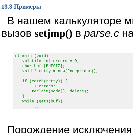
13.3 Примеры
В нашем калькуляторе 
вызов
setjmp()
в
parse.c
на
int main (void) {
volatile int errors = 0;
char buf [BUFSIZ];
void * retry = new(Exception());
...
if (catch(retry)) {
++ errors;
reclaim(Node(), delete);
}
while (gets(buf))
...
Порождение исключения 