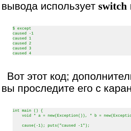
вывода использует
switch
$ except
caused -1
caused 1
caused 2
caused 3
caused 4
Вот этот код; дополните
вы проследите его с кара
int main () {
void * a = new(Exception()), * b = new(Exceptio
cause(-1); puts("caused -1");