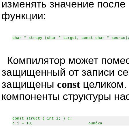
изменять значение после
функции:
char * strcpy (char * target, const char * source)
Компилятор может помес
защищенный от записи се
защищены
const
целиком. 
компоненты структуры н
const struct { int i; } c;
c.i = 10; ошибка