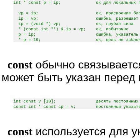
int * const p = ip; ок для локальных пе
vp = ip; ок, присвоение блокир
ip = vp; ошибка, разрешает при
ip = (void *) vp; ок, грубая сила
* (const int **) & ip = vp; ок, избыточно
p = ip; ошибка, указатель забл
* p = 10; ок, цель не заблокир
const
обычно связывается
может быть указан перед 
int const v [10]; десять постоянных э
const int * const cp = v; постоянный указател
const
используется для у