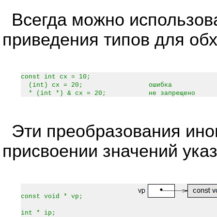
Всегда можно использов
приведения типов для об
const int cx = 10;
(int) cx = 20; ошибка
* (int *) & cx = 20; не запрещено
Эти преобразования ино
присвоении значений указ
const void * vp;
int * ip;