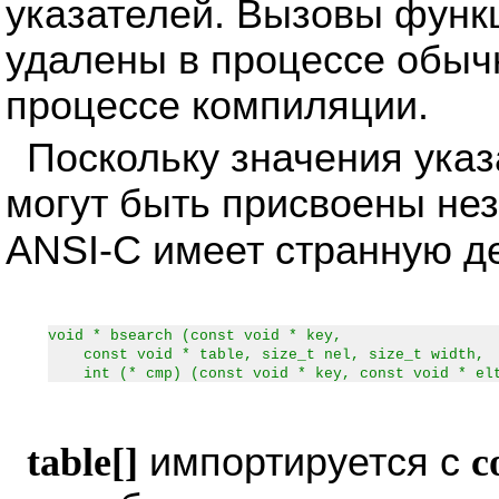
указателей. Вызовы функц
удалены в процессе обыч
процессе компиляции.
Поскольку значения указ
могут быть присвоены не
ANSI-C имеет странную 
void * bsearch (const void * key,
const void * table, size_t nel, size_t width,
int (* cmp) (const void * key, const void * el
table[]
импортируется с
c