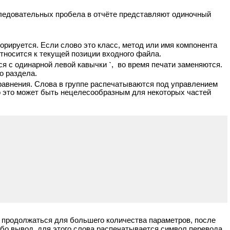
оследовательных пробела в отчёте представляют одиночный
рируется. Если слово это класс, метод или имя компонента
относится к текущей позиции входного файла.
еся с одинарной левой кавычки
`
, во время печати заменяются.
о раздела.
равнения. Слова в группе распечатываются под управлением
о это может быть нецелесообразным для некоторых частей
т продолжаться для большего количества параметров, после
либо вывод, для этого слова распечатывается символ перевода