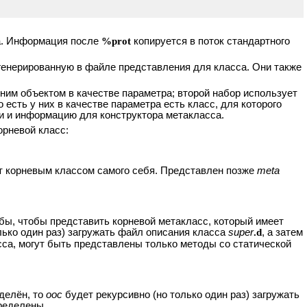
са. Информация после
%prot
копируется в поток стандартного
сгенерированную в файле представления для класса. Они также
ним объектом в качестве параметра; второй набор использует
есть у них в качестве параметра есть класс, для которого
и и информацию для конструктора метакласса.
орневой класс:
ет корневым классом самого себя. Представлен позже
meta
 бы, чтобы представить корневой метакласс, который имеет
лько один раз) загружать файл описания класса
super
.d
, а затем
сса, могут быть представлены только методы со статической
делён, то
ooc
будет рекурсивно (но только один раз) загружать
ределены.