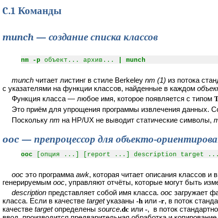
C.1 Команды
munch — создание списка классов
nm -p
объект... архив...
| munch
munch
читает листинг в стиле Berkeley
nm (1)
из потока ста
с указателями на функции классов, найденные в каждом
объе
Функция класса — любое имя, которое появляется с типом
Это приём для упрощения программы извлечения данных. 
Поскольку
nm
на HP/UX не выводит статические символы,
m
ooc — препроцессор для объекто-ориентирова
ooc
[опция ...] [report ...] description target ..
ooc
это программа
awk
, которая читает описания классов и
генерируемым
ooc
, управляют отчёты, которые могут быть из
description
представляет собой имя класса.
ooc
загружает ф
класса. Если в качестве
target
указаны
-h
или
-r
, в поток стан
качестве
target
определены
source
.dc
или
-
, в поток стандарт
ввод, производится предварительная обработка и копирование 