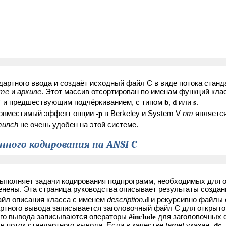
ндартного ввода и создаёт исходный файл C в виде потока ста
кте
и
архиве
. Этот массив отсортирован по именам функций кла
T
и предшествующим подчёркиванием, с типом
b
,
d
или
s
.
Совместимый эффект опции
-p
в Berkeley и System V
nm
является
unch
не очень удобен на этой системе.
нного кодирования на ANSI C
.
 выполняет задачи кодирования подпрограмм, необходимых для 
менены. Эта страница руководства описывает результаты создан
айл описания класса с именем
description
.d
и рекурсивно файлы о
дартного вывода записывается заголовочный файл C для открыто
ного вывода записываются операторы
#include
для заголовочных
в поток стандартного вывода. Если в качестве
target
указан
-dc
,