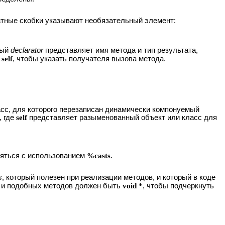
атные скобки указывают необязательный элемент:
вый
declarator
представляет имя метода и тип результата,
я
self
, чтобы указать получателя вызова метода.
асс, для которого перезаписан динамически компонуемый
, где
self
представляет разыменованный объект или класс для
ряться с использованием
%casts
.
s
, который полезен при реализации методов, и который в коде
ов и подобных методов должен быть
void *
, чтобы подчеркнуть