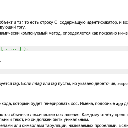
бъёкт и тэг, то есть строку C, содержащую идентификатор, и 
твующий тэгу.
инамически компонуемый метод, определяется как показано ниж
[ , ... ] );
:
ьзуется
tag
. Если
mtag
или
tag
пусты, но указано двоеточие,
respo
 кода, который будет генерировать
ooc
. Имена, подобные
app
дл
яются обычные лексические соглашения. Каждому отчёту предш
ьный текст, но он должен быть уникальным.
обелами или символами табуляции, называемых пробелами. Есл