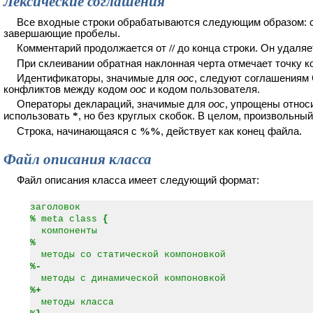
Лексические соглашения
Все входные строки обрабатываются следующим образом: сн
завершающие пробелы.
Комментарий продолжается от
//
до конца строки. Он удаля
При склеивании обратная наклонная черта отмечает точку к
Идентификаторы, значимые для
ooc
, следуют соглашениям 
конфликтов между кодом
ooc
и кодом пользователя.
Операторы деклараций, значимые для
ooc
, упрощены относ
использовать
*
, но без круглых скобок. В целом, произвольн
Строка, начинающаяся с
%%
, действует как конец файла.
Файл описания класса
Файл описания класса имеет следующий формат:
заголовок
%
meta class
{
компоненты
%
методы со статической компоновкой
%-
методы с динамической компоновкой
%+
методы класса