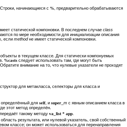
. Строки, начинающиеся с
%
, предварительно обрабатываются
имеет статической компоновки. В последнем случае
class
наются по мере необходимости для инициализации описания
s
, если
method
не имеет статической компоновки.
объекты в текущем классе. Для статически компонуемых
в.
%casts
следует использовать там, где могут быть
братите внимание на то, что нулевые указатели не проходят
структор для метакласса, селекторы для класса и
, определённый для
self
, и
super_
m
с явным описанием класса в
где этот метод определён.
 передаёт такому методу
va_list * app
.
 область результата, или нулевой указатель, свой собственный
вом классе; он может использоваться для перенаправления