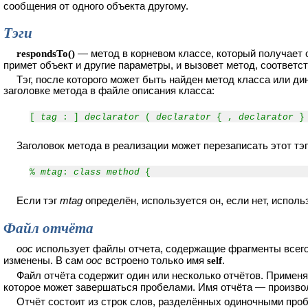
сообщения от одного объекта другому.
Тэги
respondsTo()
— метод в корневом классе, который получает о
примет объект и другие параметры, и вызовет метод, соответс
Тэг, после которого может быть найден метод класса или д
заголовке метода в файле описания класса:
[
tag
: ]
declarator
(
declarator
{ ,
declarator
} 
Заголовок метода в реализации может перезаписать этот тэг
%
mtag
:
class method
{
Если тэг
mtag
определён, используется он, если нет, испол
Файл отчёта
ooc
использует файлы отчета, содержащие фрагменты всего
изменены. В сам
ooc
встроено только имя
self
.
Файл отчёта содержит один или несколько отчётов. Примен
которое может завершаться пробелами. Имя отчёта — произвол
Отчёт состоит из строк слов, разделённых одиночными пр