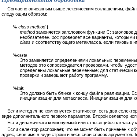
Согласно описанным выше лексическим соглашениям, файл
следующим образом:
%
class method
{
method
заменяется заголовком функции C; заголовок 
необязателен.
ooc
проверяет все варианты, которыми
class
и соответствующего метакласса, если таковые 
%casts
Это заменяется определениями локальных переменных
методов это сопровождается проверками, чтобы удост
определены локальные переменные; для статически к
проверки и завершают работу программу.
%init
Это должно быть ближе к концу файла реализации. Е
инициализации для метакласса. Инициализация для к
Если метод
m
не компонуется статически, есть два селекто
виде дополнительного первого параметра. Второй селектор исп
Если динамически компонуемый или относящийся к классу м
Если селектор распознаёт, что не может быть применён к о
адрес, своё имя в виде строки и весь свой список аргументов.
f