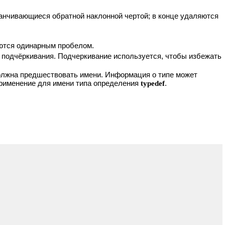
анчивающиеся обратной наклонной чертой; в конце удаляются
яются одинарным пробелом.
ы подчёркивания. Подчеркивание используется, чтобы избежать
олжна предшествовать имени. Информация о типе может
рименение для имени типа определения
typedef
.