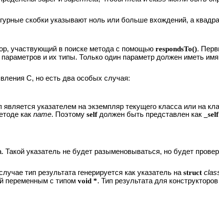
гурные скобки указывают ноль или больше вхождений, а квадр
ор, участвующий в поиске метода с помощью
respondsTo()
. Пер
параметров и их типы. Только один параметр должен иметь им
вления C, но есть два особых случая:
п является указателем на экземпляр текущего класса или на кл
етоде как
name
. Поэтому
self
должен быть представлен как
_self
а. Такой указатель не будет разыменовываться, но будет прове
 случае тип результата генерируется как указатель на
struct
clas
ий переменным с типом
void *
. Тип результата для конструктор