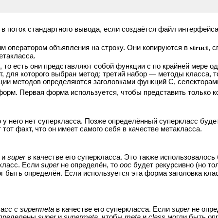
 в поток стандартного вывода, если создаётся файл интерфей
м оператором объявления на строку. Они копируются в
struct
, 
етакласса.
 то есть они представляют собой функции с по крайней мере од
 для которого выбран метод; третий набор — методы класса, то 
ации методов определяются заголовками функций C, селекторам
форм. Первая форма используется, чтобы представить только к
то у него нет суперкласса. Позже определённый суперкласс буд
тот факт, что он имеет самого себя в качестве метакласса.
 и
super
в качестве его суперкласса. Это также использовалось
ркласс. Если
super
не определён, то
ooc
будет рекурсивно (но то
г быть определён. Если используется эта форма заголовка кла
ласс с
supermeta
в качестве его суперкласса. Если
super
не опре
определены
super
и
supermeta
, чтобы
meta
и
class
могли быть оп