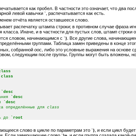
печатывается как пробел. В частности это означает, что два п
нарной левой кавычки
`
, распечатывается как есть.
менем отчёта является оставшееся слово.
ает распечатку штампа строки; в противном случае фраза игно
я класса. Иначе, и в частности для пустых слов, штамп строки 
ается словом, начинающимся с
`}
. Все другие слова, начинающи
пределёнными группами. Таблица замен приведены в конце этог
нных, собранной
ooc
, либо это условные выражения на основе с
ловом, следующим после группы. Группы могут быть вложены, н
class
`class
я
`desc
ания
`desc
ия
`desc
а определённые для
class
ть до
`root
шающееся слово в цикле по параметрам это
`}
, и если цикл буде
ом. Если завершающее слово
`}n
, и если группа создала какой-