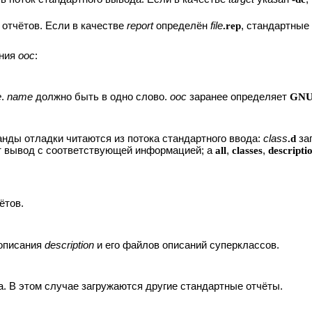
 отчётов. Если в качестве
report
определён
file
.rep
, стандартные
ения
ooc
:
e
.
name
должно быть в одно слово.
ooc
заранее определяет
GN
анды отладки читаются из потока стандартного ввода:
class
.d
за
ают вывод с соответствующей информацией; а
all
,
classes
,
descripti
ётов.
описания
description
и его файлов описаний суперклассов.
а. В этом случае загружаются другие стандартные отчёты.