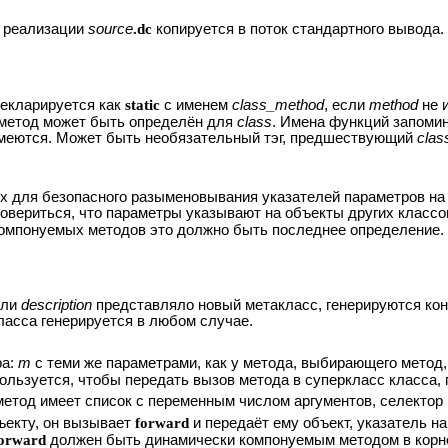
 реализации
source
.dc
копируется в поток стандартного вывода
декларируется как
static
с именем
class_method
, если
method
не 
 метод может быть определён для
class
. Имена функций запоми
имеются. Может быть необязательный тэг, предшествующий
clas
 для безопасного разыменовывания указателей параметров на 
овериться, что параметры указывают на объекты других классо
омпонуемых методов это должно быть последнее определение. О
сли
description
представляло новый метакласс, генерируются кон
ласса генерируется в любом случае.
ра:
m
с теми же параметрами, как у метода, выбирающего метод
ользуется, чтобы передать вызов метода в суперкласс класса, 
етод имеет список с переменным числом аргументов, селектор
бъекту, он вызывает
forward
и передаёт ему объект, указатель на
orward
должен быть динамически компонуемым методом в корне