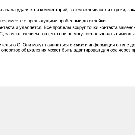
ачала удаляется комментарий; затем склеиваются строки, зак
ется вместе с предыдущими пробелами до склейки.
онтакта и удаляется. Все пробелы вокруг точки контакта замен
C, за исключением того, что они не могут использовать символ
ительно C. Они могут начинаться с
const
и информация о типе д
ый оператор объявления может быть адаптирован для
ooc
через п