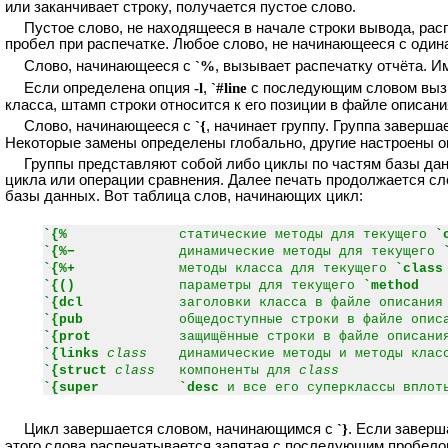
или заканчивает строку, получается пустое слово.
Пустое слово, не находящееся в начале строки вывода, рас
пробел при распечатке. Любое слово, не начинающееся с оди
Слово, начинающееся с
`%
, вызывает распечатку отчёта. И
Если определена опция
-l
,
`#line
с последующим словом вызыв
класса, штамп строки относится к его позиции в файле описани
Слово, начинающееся с
`{
, начинает группу. Группа заверш
Некоторые замены определены глобально, другие настроены о
Группы представляют собой либо циклы по частям базы да
цикла или операции сравнения. Далее печать продолжается с
базы данных. Вот таблица слов, начинающих цикл:
`{%
статические методы для текущего
`
`{%−
динамические методы для текущего
`{%+
методы класса для текущего
`class
`{()
параметры для текущего
`method
`{dcl
заголовки класса в файле описани
`{pub
общедоступные строки в файле опис
`{prot
защищённые строки в файле описан
`{links
class
динамические методы и методы класс
`{struct
class
компоненты для
class
`{super
`desc
и все его суперклассы впло
Цикл завершается словом, начинающимся с
`}
. Если завер
этого слова распечатывается запятая с последующим пробел