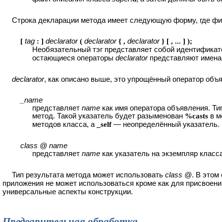
Строка декларации метода имеет следующую форму, где фи
[
tag
: ]
declarator
(
declarator
{ ,
declarator
} [ , ... ] );
Необязательный тэг представляет собой идентификат
остающиеся операторы
declarator
представляют имена 
declarator
, как описано выше, это упрощённый оператор объя
_name
представляет
name
как имя оператора объявления. Ти
метод. Такой указатель будет разыменован
%casts
в м
методов класса, а
_self
— неопределённый указатель.
class @ name
представляет
name
как указатель на экземпляр класс
Тип результата метода может использовать
class @
. В этом
приложения не может использоваться кроме как для присвоен
универсальные аспекты конструкции.
Предварительная обработка