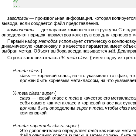
%}
...
заголовок
— произвольная информация, которая копируется
вывода, если создаётся файл представления.
компоненты
— декларации компонентов структуры C с одни
определяют порядок параметров конструктора для корневого м
Первый набор
методов
использует статическую компоновку,
динамическую компоновку и в качестве параметра имеет объект,
выбран метод. Объект выбора всегда называется
self
. Деклар
Строка заголовка класса
%
meta class
{
имеет одну из трёх 
% meta class
{
class
— корневой класс, на что указывает тот факт, ч
должен быть корневым метаклассом, на что указывает 
% meta class: super
{
class
— новый класс с
meta
в качестве его метакласса
себя самого как метакласс и корневой класс как супе
должны быть определены
super
и
meta
, чтобы
class
мо
компоновкой.
% meta: supermeta class: super
{
Это дополнительно определяет
meta
как новый метак
файл описания класса
super
.d
, а затем должны быть 