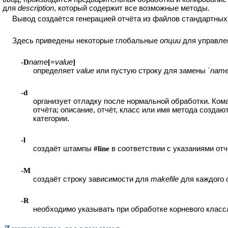
для
description
, который содержит все возможные методы.
Вывод создаётся генерацией отчёта из файлов стандартных
Здесь приведены некоторые глобальные
опции
для управл
-D
name
[=
value
]
определяет
value
или пустую строку для замены
`nam
-d
организует отладку после нормальной обработки. Ком
отчёта; описание, отчёт, класс или имя метода созд
категории.
-l
создаёт штампы
#line
в соответствии с указаниями отч
-M
создаёт строку зависимости для
makefile
для каждого 
-R
необходимо указывать при обработке корневого класс