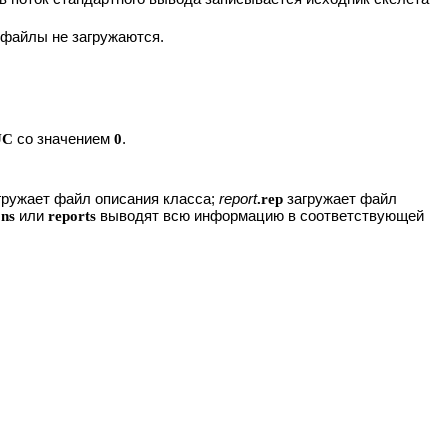
 файлы не загружаются.
UC
со значением
0
.
гружает файл описания класса;
report
.rep
загружает файл
ons
или
reports
выводят всю информацию в соответствующей