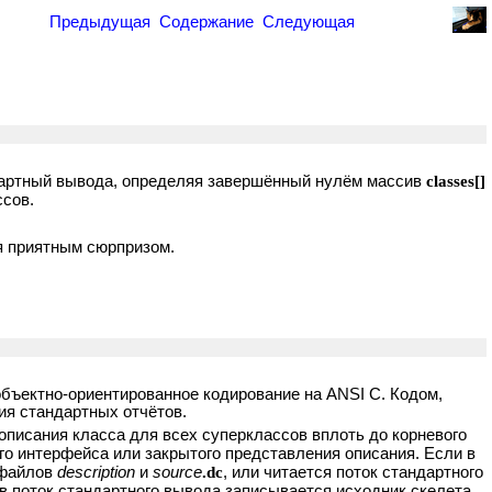
Предыдущая
Содержание
Следующая
ндартный вывода, определяя завершённый нулём массив
classes[]
ссов.
 приятным сюрпризом.
объектно-ориентированное кодирование на ANSI C. Кодом,
ия стандартных отчётов.
писания класса для всех суперклассов вплоть до корневого
го интерфейса или закрытого представления описания. Если в
 файлов
description
и
source
.dc
, или читается поток стандартного
 в поток стандартного вывода записывается исходник скелета