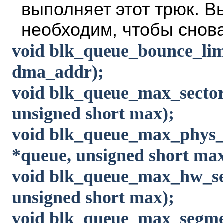
выполняет этот трюк. 
необходим, чтобы снов
void blk_queue_bounce_lim
dma_addr);
void blk_queue_max_sector
unsigned short max);
void blk_queue_max_phys_
*queue, unsigned short max
void blk_queue_max_hw_se
unsigned short max);
void blk_queue_max_segmen