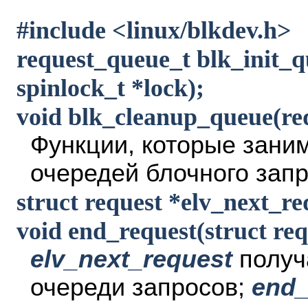
#include <linux/blkdev.h>
request_queue_t blk_init_q
spinlock_t *lock);
void blk_cleanup_queue(re
Функции, которые зани
очередей блочного запр
struct request *elv_next_r
void end_request(struct requ
elv_next_request
получ
очереди запросов;
end_