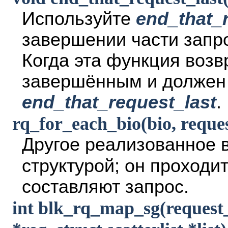
Используйте
end_that_r
завершении части запро
Когда эта функция возв
завершённым и должен 
end_that_request_last
.
rq_for_each_bio(bio, reque
Другое реализованное 
структурой; он проходи
составляют запрос.
int blk_rq_map_sg(request_