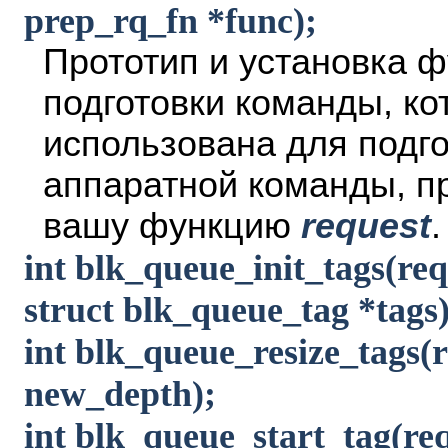
prep_rq_fn *func);
Прототип и установка 
подготовки команды, ко
использована для подг
аппаратной команды, п
вашу функцию
request
.
int blk_queue_init_tags(re
struct blk_queue_tag *tags)
int blk_queue_resize_tags(
new_depth);
int blk_queue_start_tag(re