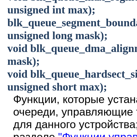
unsigned int max);
blk_queue_segment_bounda
unsigned long mask);
void blk_queue_dma_alignm
mask);
void blk_queue_hardsect_s
unsigned short max);
Функции, которые уста
очереди, управляющие 
для данного устройства