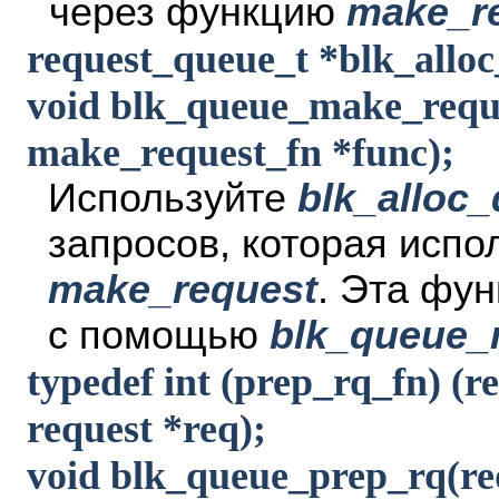
через функцию
make_r
request_queue_t *blk_alloc_
void blk_queue_make_reque
make_request_fn *func);
Используйте
blk_alloc
запросов, которая испо
make_request
. Эта фу
с помощью
blk_queue_
typedef int (prep_rq_fn) (r
request *req);
void blk_queue_prep_rq(re