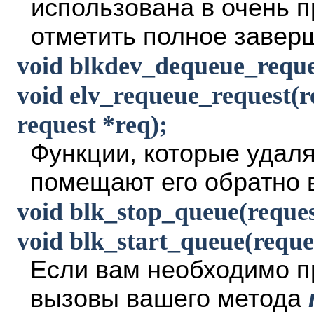
использована в очень 
отметить полное заверш
void blkdev_dequeue_reques
void elv_requeue_request(r
request *req);
Функции, которые удаля
помещают его обратно 
void blk_stop_queue(reque
void blk_start_queue(reque
Если вам необходимо п
вызовы вашего метода