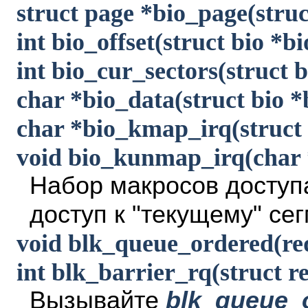
struct page *bio_page(struc
int bio_offset(struct bio *bi
int bio_cur_sectors(struct b
char *bio_data(struct bio *
char *bio_kmap_irq(struct b
void bio_kunmap_irq(char *
Набор макросов доступ
доступ к "текущему" се
void blk_queue_ordered(req
int blk_barrier_rq(struct r
Вызывайте
blk_queue_