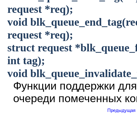
request *req);
void blk_queue_end_tag(re
request *req);
struct request *blk_queue_
int tag);
void blk_queue_invalidate_
Функции поддержки для
очереди помеченных ко
Предыдущая