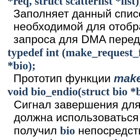
*req, struct scatterlist *list)
Заполняет данный спис
необходимой для отобр
запроса для DMA перед
typedef int (make_request_f
*bio);
Прототип функции
make
void bio_endio(struct bio *b
Сигнал завершения дл
должна использоваться
получил
bio
непосредст