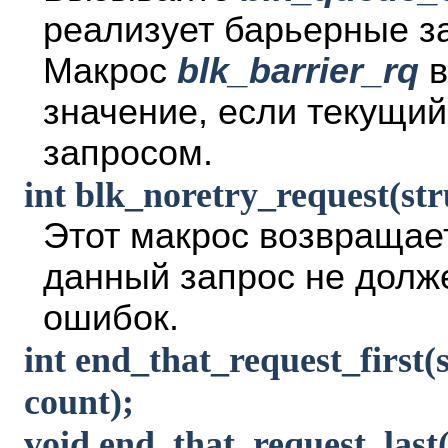
реализует барьерные за
Макрос
blk_barrier_rq
в
значение, если текущи
запросом.
int blk_noretry_request(str
Этот макрос возвращае
данный запрос не долж
ошибок.
int end_that_request_first(s
count);
void end_that_request_last(