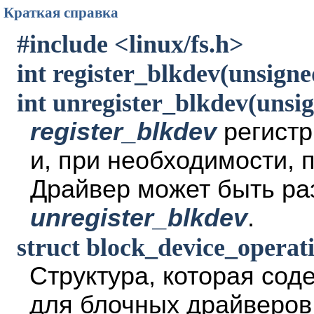
Краткая справка
#include <linux/fs.h>
int register_blkdev(unsigne
int unregister_blkdev(unsig
register_blkdev
регистр
и, при необходимости, 
Драйвер может быть ра
unregister_blkdev
.
struct block_device_operat
Структура, которая со
для блочных драйверов