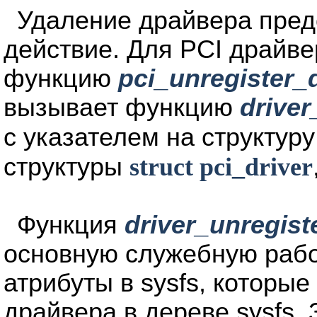
Удаление драйвера пред
действие. Для PCI драйве
функцию
pci_unregister_d
вызывает функцию
driver
с указателем на структур
структуры
struct pci_driver
Функция
driver_unregist
основную служебную рабо
атрибуты в sysfs, которы
драйвера в дереве sysfs.