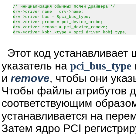
/* инициализация обычных полей драйвера */
drv->driver.name = drv->name;
drv->driver.bus = &pci_bus_type;
drv->driver.probe = pci_device_probe;
drv->driver.remove = pci_device_remove;
drv->driver.kobj.ktype = &pci_driver_kobj_type;
Этот код устанавливает 
указатель на
pci_bus_type
и
remove
, чтобы они ука
Чтобы файлы атрибутов д
соответствующим образом,
устанавливается на пер
Затем ядро PCI регистрир