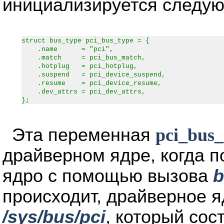
инициализируется следу
struct bus_type pci_bus_type = {
.name = "pci",
.match = pci_bus_match,
.hotplug = pci_hotplug,
.suspend = pci_device_suspend,
.resume = pci_device_resume,
.dev_attrs = pci_dev_attrs,
};
Эта переменная
pci_bus_
драйверном ядре, когда п
ядро с помощью вызова
b
происходит, драйверное яд
/sys/bus/pci
, который сос