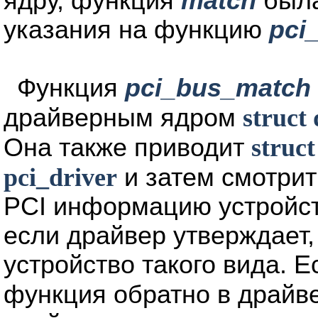
ядру, функция
match
была
указания на функцию
pci
Функция
pci_bus_match
драйверным ядром
struct 
Она также приводит
struct
pci_driver
и затем смотрит
PCI информацию устройст
если драйвер утверждает,
устройство такого вида. Е
функция обратно в драйв