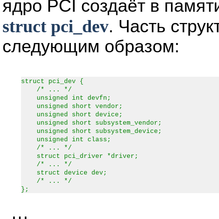
ядро PCI создаёт в памя
struct pci_dev
. Часть стру
следующим образом:
struct pci_dev {
/* ... */
unsigned int devfn;
unsigned short vendor;
unsigned short device;
unsigned short subsystem_vendor;
unsigned short subsystem_device;
unsigned int class;
/* ... */
struct pci_driver *driver;
/* ... */
struct device dev;
/* ... */
};