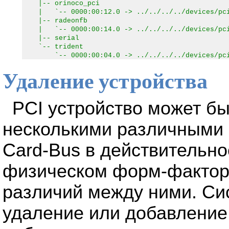
|-- orinoco_pci
| `-- 0000:00:12.0 -> ../../../../devices/pci0
|-- radeonfb
| `-- 0000:00:14.0 -> ../../../../devices/pci0
|-- serial
`-- trident
`-- 0000:00:04.0 -> ../../../../devices/pci0
Удаление устройства
PCI устройство может бы
несколькими различными 
Card-Bus в действительно
физическом форм-факторе
различий между ними. Си
удаление или добавление 