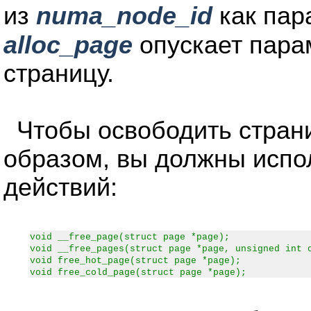
из
numa_node_id
как пар
alloc_page
опускает пар
страницу.
Чтобы освободить стран
образом, вы должны испо
действий:
void __free_page(struct page *page);
void __free_pages(struct page *page, unsigned int 
void free_hot_page(struct page *page);
void free_cold_page(struct page *page);