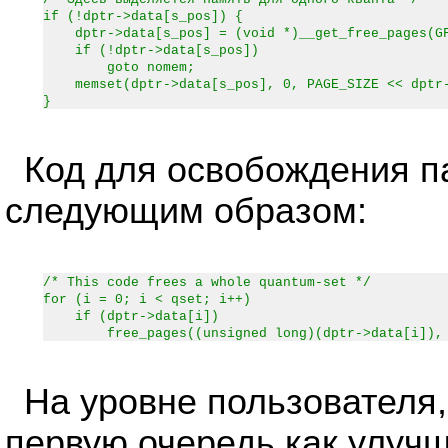
if (!dptr->data[s_pos]) {
dptr->data[s_pos] = (void *)__get_free_pages(GF
if (!dptr->data[s_pos])
goto nomem;
memset(dptr->data[s_pos], 0, PAGE_SIZE << dptr-
}
Код для освобождения п
следующим образом:
/* This code frees a whole quantum-set */
for (i = 0; i < qset; i++)
if (dptr->data[i])
free_pages((unsigned long)(dptr->data[i]), d
На уровне пользователя
первую очередь как улуч