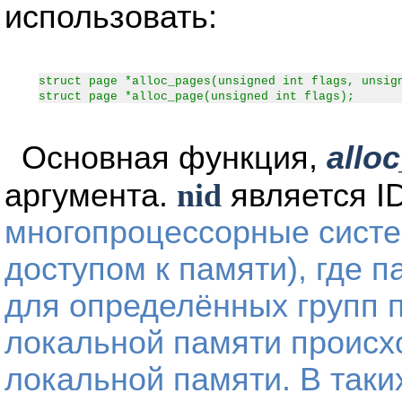
использовать:
struct page *alloc_pages(unsigned int flags, unsig
struct page *alloc_page(unsigned int flags);
Основная функция,
allo
аргумента.
nid
является I
многопроцессорные сист
доступом к памяти), где 
для определённых групп п
локальной памяти происхо
локальной памяти. В так