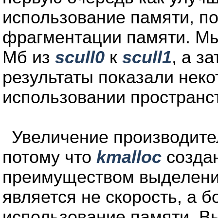
использование памяти, по
фрагментации памяти. Мы
Мб из
scull0
к
scull1
, а з
результаты показали неко
использовании пространс
Увеличение производите
потому что
kmalloc
созда
преимуществом выделени
является не скорость, а 
использование памяти. В