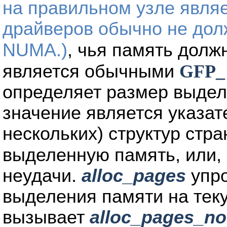
на правильном узле явля
драйверов обычно не дол
NUMA.)
, чья память дол
является обычными
GFP_
определяет размер выде
значение является указат
нескольких) структур стр
выделенную память, или,
неудачи.
alloc_pages
упро
выделения памяти на тек
вызывает
alloc_pages_n