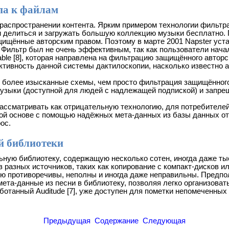
па к файлам
распространении контента. Ярким примером технологии фильтра
ли делиться и загружать большую коллекцию музыки бесплатно. 
щищённые авторским правом. Поэтому в марте 2001 Napster уст
 Фильтр был не очень эффективным, так как пользователи нача
table [8], которая направлена на фильтрацию защищённого авто
тивность данной системы дактилоскопии, насколько известно а
 более изысканные схемы, чем просто фильтрация защищённог
музыки (доступной для людей с надлежащей подпиской) и запре
рассматривать как отрицательную технологию, для потребителей
ной основе с помощью надёжных мета-данных из базы данных отп
ос.
й библиотеки
ную библиотеку, содержащую несколько сотен, иногда даже тыс
з разных источников, таких как копирование с компакт-дисков и
ю противоречивы, неполны и иногда даже неправильны. Предпол
та-данные из песни в библиотеку, позволяя легко организовать
работанный Auditude [7], уже доступен для пометки непомечен
Предыдущая
Содержание
Следующая