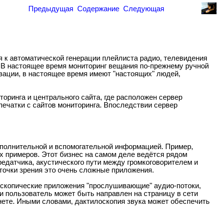
Предыдущая
Содержание
Следующая
тся к автоматической генерации плейлиста радио, телевидения
. В настоящее время мониторинг вещания по-прежнему ручной
изации, в настоящее время имеют "настоящих" людей,
оринга и центрального сайта, где расположен сервер
печатки с сайтов мониторинга. Впоследствии сервер
дополнительной и вспомогательной информацией. Пример,
х примеров. Этот бизнес на самом деле ведётся рядом
редатчика, акустического пути между громкоговорителем и
 точки зрения это очень сложные приложения.
оскопические приложения "прослушивающие" аудио-потоки,
и пользователь может быть направлен на страницу в сети
нете. Иными словами, дактилоскопия звука может обеспечить