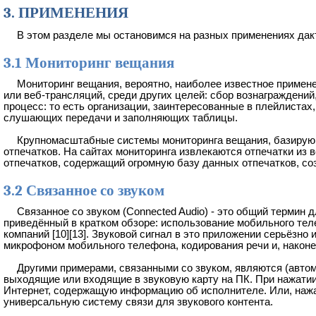
3. ПРИМЕНЕНИЯ
В этом разделе мы остановимся на разных применениях дак
3.1 Мониторинг вещания
Мониторинг вещания, вероятно, наиболее известное применени
или веб-трансляций, среди других целей: сбор вознаграждени
процесс: то есть организации, заинтересованные в плейлистах
слушающих передачи и заполняющих таблицы.
Крупномасштабные системы мониторинга вещания, базирующие
отпечатков. На сайтах мониторинга извлекаются отпечатки из 
отпечатков, содержащий огромную базу данных отпечатков, со
3.2 Связанное со звуком
Связанное со звуком (Connected Audio) - это общий термин
приведённый в кратком обзоре: использование мобильного тел
компаний [10][13]. Звуковой сигнал в это приложении серьёзн
микрофоном мобильного телефона, кодирования речи и, наконец
Другими примерами, связанными со звуком, являются (авто
выходящие или входящие в звуковую карту на ПК. При нажатии
Интернет, содержащую информацию об исполнителе. Или, нажав
универсальную систему связи для звукового контента.