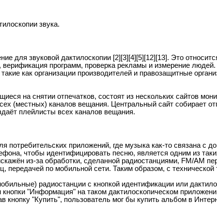
тилоскопии звука.
е для звуковой дактилоскопии [2][3][4][5][12][13]. Это относи
й, верификация программ, проверка рекламы и измерение людей
, такие как организации производителей и правозащитные орган
ся на снятии отпечатков, состоят из нескольких сайтов монит
всех (местных) каналов вещания. Центральный сайт собирает от
здаёт плейлисты всех каналов вещания.
 для потребительских приложений, где музыка как-то связана с 
ефона, чтобы идентифицировать песню, является одним из таки
о искажён из-за обработки, сделанной радиостанциями, FM/AM пе
, передачей по мобильной сети. Таким образом, с технической
мобильные) радиостанции с кнопкой идентификации или дактил
 кнопки "Информация" на таком дактилоскопическом приложени
 кнопку "Купить", пользователь мог бы купить альбом в Интер