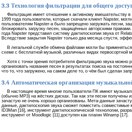
3.3 Технология фильтрации для общего досту
Фильтрация имеет отношение к активному вмешательству в 
1999 года пользователи, которые скачали клиент Napster, мог
пользователям Napster-а было запрещено загружать песни, за
блокировать загрузку песен, защищённых авторскими правами.
года Napster представил систему дактилоскопии звука от Rela
Вследствие закрытия Napster только два месяца спустя, эффек
В легальной службе обмена файлами могли бы применяться
схеме с бесплатной музыкой, различных видах первосортной 
Хотя с точки зрения потребителя фильтрацию звука можно 
организовать названия песен в результатах поиска на постоян
что то, что загружено, на самом деле то, о чём был сделан запр
3.4 Автоматическая организация музыкально
В настоящее время многие пользователи ПК имеют музыкаль
(обычно MP3) на жёстких дисках. Так как эти песни получены и
зачастую не очень хорошо организованы. Мета-данные зачасту
данные, дактилоскопия звука сможет поместить совместимые ме
ID3Man [16], инструмент дактилоскопической технологии, раз
инструмент от Moodlogic [11] доступен как плагин Winamp [17].