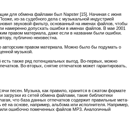
ции для обмена файлами был Napster [15]. Начиная с июня
Позже, из-за судебного дела с музыкальной индустрией
ановил звуковой фильтр, основанный на именах файлов, чтобы
ли намеренно допускать ошибки в именах файлов. В мае 2001
рским правом материала, даже если в названии были ошибки.
втору, публично неизвестна.
о авторским правом материала. Можно было бы подумать о
щенной музыкой.
 есть также ряд потенциальных выгод. Во-первых, можно
ечатков. Во-вторых, снятие отпечатков может гарантировать,
ячи песен. Музыка, как правило, хранится в сжатом формате
ли загрузки из сетей обмена файлами, такие библиотеки
агая, что база данных отпечатков содержит правильные мета-
 её на основе, например, альбома или исполнителя. Например,
ных или ошибочно помеченных файлов MP3. Аналогичный