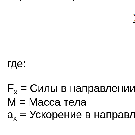
где:
F
= Силы в направлении
x
M = Масса тела
a
= Ускорение в направл
x