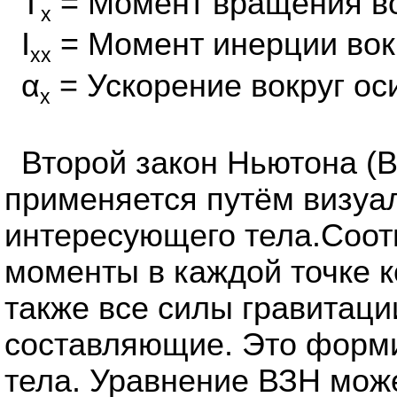
T
= Момент вращения во
x
I
= Момент инерции вокр
xx
α
= Ускорение вокруг ос
x
Второй закон Ньютона (В
применяется путём визуа
интересующего тела.Соот
моменты в каждой точке к
также все силы гравитаци
составляющие. Это форми
тела. Уравнение ВЗН мож