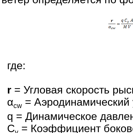
где:
r
= Угловая скорость рыс
α
= Аэродинамический 
cw
q = Динамическое давле
C
= Коэффициент боков
y