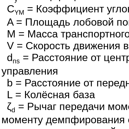
C
= Коэффициент угло
YM
A = Площадь лобовой по
M = Масса транспортного
V = Скорость движения 
d
= Расстояние от цент
ns
управления
b = Расстояние от перед
L = Колёсная база
ζ
= Рычаг передачи мом
d
моменту демпфирования 