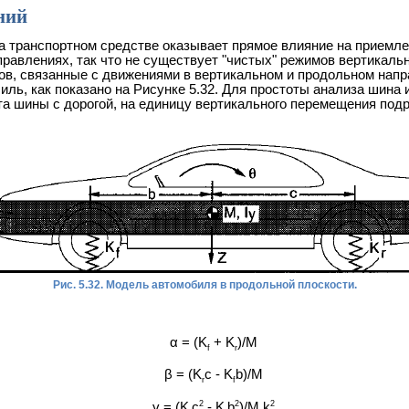
ний
а транспортном средстве оказывает прямое влияние на приемл
правлениях, так что не существует "чистых" режимов вертикал
ров, связанные с движениями в вертикальном и продольном напр
, как показано на Рисунке 5.32. Для простоты анализа шина и
кта шины с дорогой, на единицу вертикального перемещения под
Рис. 5.32. Модель автомобиля в продольной плоскости.
α = (K
+ K
)/M
f
r
β = (K
c - K
b)/M
r
f
2
2
2
γ = (K
c
- K
b
)/M k