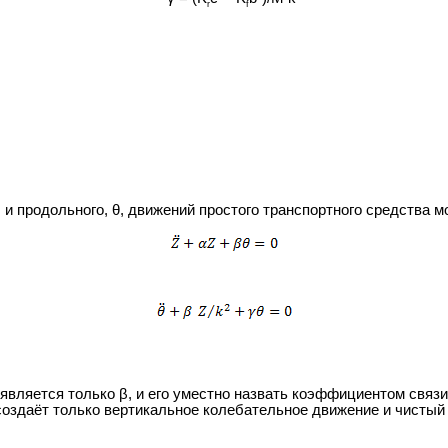
r
f
и продольного, θ, движений простого транспортного средства мо
вляется только β, и его уместно назвать коэффициентом связи. 
 создаёт только вертикальное колебательное движение и чистый