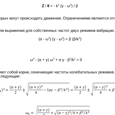
2
2
Z
/
θ
= - k
(γ - ω
) / β
орых могут происходить движения. Ограничениями являются от
чаем выражения для собственных частот двух режимов вибрации.
2
2
2
(α - ω
) (γ - ω
) = β (β/k
)
4
2
2
2
ω
- (α + γ) ω
+ α γ - β
/k
= 0
ют собой корни, означающие частоты колебательных режимов. 
 следующие: