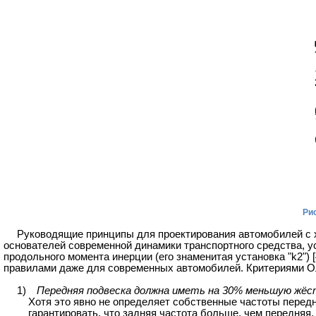
Рис
Руководящие принципы для проектирования автомобилей с х
основателей современной динамики транспортного средства, у
продольного момента инерции (его знаменитая установка "k2")
правилами даже для современных автомобилей. Критериями О
1)
Передняя подвеска должна иметь на 30% меньшую жёст
Хотя это явно не определяет собственные частоты передне
гарантировать, что задняя частота больше, чем передняя.