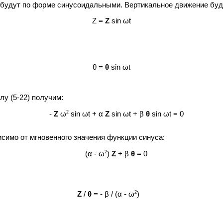
будут по форме синусоидальными. Вертикальное движение буд
Z =
Z
sin ωt
θ =
θ
sin ωt
у (5-22) получим:
2
-
Z
ω
sin ωt + α
Z
sin ωt + β
θ
sin ωt = 0
симо от мгновенного значения функции синуса:
2
(α - ω
)
Z
+ β
θ
= 0
2
Z
/
θ
= - β / (α - ω
)