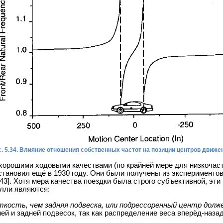
. 5.34. Влияние отношения собственных частот на позиции центров движе
орошими ходовыми качествами (по крайней мере для низкочаст
становил ещё в 1930 году. Они были получены из эксперименто
 [43]. Хотя мера качества поездки была строго субъективной, 
лли являются:
кость, чем задняя подвеска, или подрессоренный центр долже
й и задней подвесок, так как распределение веса вперёд-назад