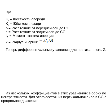
где:
K
= Жёсткость спереди
f
K
= Жёсткость сзади
r
b = Расстояние от передней оси до CG
c = Расстояние от задней оси до CG
Iy = Момент тангажа инерции
k = Радиус инерции
Теперь дифференциальные уравнения для вертикального, Z, 
Из нескольких коэффициентов в этих уравнениях в обоих поя
центре тяжести. Для этого состояния вертикальная сила в CG
продольное движение.