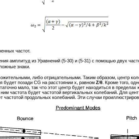
енных частот.
я амплитуд из Уравнений (5-30) и (5-31) с помощью двух част
ложные знаки.
ложительными, либо отрицательными. Таким образом, центр кол
ия будет позади CG на расстоянии х, равном
Z
/
θ
. Кроме того, о
таточно мало, так что этот центр будет находиться в пределах
 ним частота будет частотой вертикальных колебаний. Для цент
т частотой продольных колебаний. Эти случаи проиллюстрирова