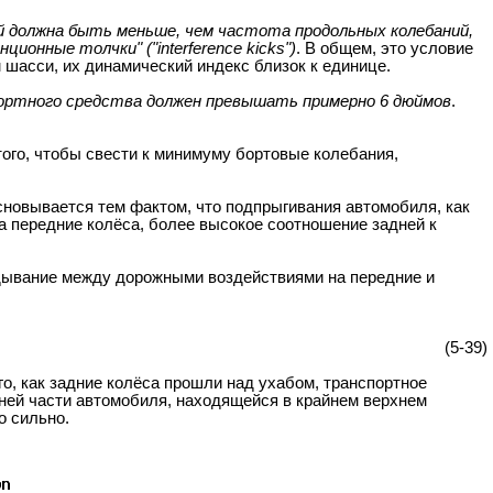
й должна быть меньше, чем частота продольных колебаний,
онные толчки" ("interference kicks")
. В общем, это условие
шасси, их динамический индекс близок к единице.
портного средства должен превышать примерно 6 дюймов
.
 того, чтобы свести к минимуму бортовые колебания,
сновывается тем фактом, что подпрыгивания автомобиля, как
на передние колёса, более высокое соотношение задней к
дывание между дорожными воздействиями на передние и
(5-39)
го, как задние колёса прошли над ухабом, транспортное
дней части автомобиля, находящейся в крайнем верхнем
о сильно.