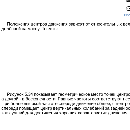
Рис
Положения центров движения зависят от относительных вели
делённой на массу. То есть:
Рисунок 5.34 показывает геометрическое место точек центр
а другой - в бесконечности. Равные частоты соответствуют н
При более высокой частоте спереди движение общее, с центро
спереди помещает центр вертикальных колебаний за задней ос
как лучший для достижения хороших характеристик движения.