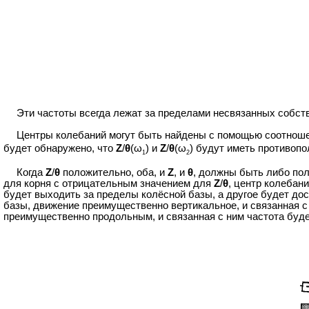
Эти частоты всегда лежат за пределами несвязанных собств
Центры колебаний могут быть найдены с помощью соотношени
будет обнаружено, что
Z
/
θ
(ω
) и
Z
/
θ
(ω
) будут иметь противопо
1
2
Когда
Z
/
θ
положительно, оба, и
Z
, и
θ
, должны быть либо по
для корня с отрицательным значением для
Z
/
θ
, центр колебан
будет выходить за пределы колёсной базы, а другое будет дос
базы, движение преимущественно вертикальное, и связанная с
преимущественно продольным, и связанная с ним частота буде