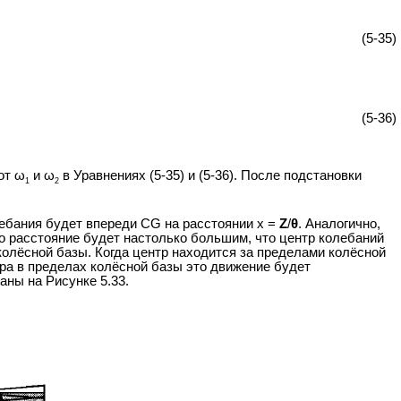
(5-35)
(5-36)
от ω
и ω
в Уравнениях (5-35) и (5-36). После подстановки
1
2
ебания будет впереди CG на расстоянии х =
Z
/
θ
. Аналогично,
дно расстояние будет настолько большим, что центр колебаний
 колёсной базы. Когда центр находится за пределами колёсной
ра в пределах колёсной базы это движение будет
ны на Рисунке 5.33.