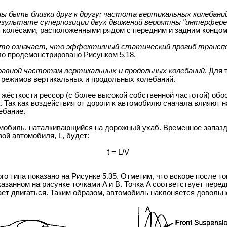
 быть близки друг к другу: частота вертикальных колебани
езультате суперпозиции двух движений вероятны "интерференци
 колёсами, расположенными рядом с передним и задним концом 
, что означает, что эффективный статический прогиб транс
ло продемонстрировано Рисунком 5.18.
авной частотам вертикальных и продольных колебаний
. Для
я режимов вертикальных и продольных колебаний.
жёсткости рессор (с более высокой собственной частотой) обо
 Так как воздействия от дороги к автомобилю сначала влияют 
ебание.
мобиль, наталкивающийся на дорожный ухаб. Временное запаз
зой автомобиля, L, будет:
t = L/V
о типа показано на Рисунке 5.35. Отметим, что вскоре после то
азанном на рисунке точками A и B. Точка A соответствует пере
нает двигаться. Таким образом, автомобиль наклоняется довольн