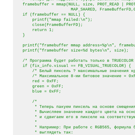
framebuffer = mmap(NULL, size, PROT_READ | PROT
MAP_SHARED, FrameBufferFD,0
if (framebuffer == NULL) {
printf("mmap failed:\n");
close(FrameBufferFD);
return 1;
}
printf("framebuffer mmap address=%p\n", framebu
printf("framebuffer size=%d bytes\n", size);
/* Программа будет работать только в TRUECOLOR
if (fix_info.visual == FB_VISUAL_TRUECOLOR) {
/* Белый пиксель ? максимальные значения крас
/* Максимальное 8-ми битовое значение = 0xF
red = 0xFF;
green = 0xFF;
blue = 0xFF;
/*
* Теперь пакуем пиксель на основе смещения 
* Вычисляем значение каждого цвета на основ
* и сдвигаем его в пикселе на соответствующ
*
* Например: При работе с RGB565, формула б
* выглядеть так: