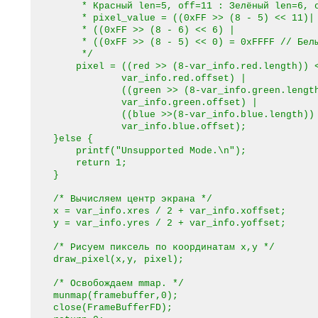
* Красный len=5, off=11 : Зелёный len=6, off
* pixel_value = ((0xFF >> (8 - 5) << 11)|
* ((0xFF >> (8 - 6) << 6) |
* ((0xFF >> (8 - 5) << 0) = 0xFFFF // Бел
*/
pixel = ((red >> (8-var_info.red.length)) 
var_info.red.offset) |
((green >> (8-var_info.green.length)
var_info.green.offset) |
((blue >>(8-var_info.blue.length)) 
var_info.blue.offset);
}else {
printf("Unsupported Mode.\n");
return 1;
}
/* Вычисляем центр экрана */
x = var_info.xres / 2 + var_info.xoffset;
y = var_info.yres / 2 + var_info.yoffset;
/* Рисуем пиксель по координатам x,y */
draw_pixel(x,y, pixel);
/* Освобождаем mmap. */
munmap(framebuffer,0);
close(FrameBufferFD);