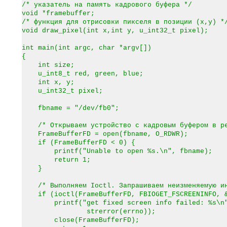
/* указатель на память кадрового буфера */
void *framebuffer;
/* функция для отрисовки пикселя в позиции (x,y) *
void draw_pixel(int x,int y, u_int32_t pixel);
int main(int argc, char *argv[])
{
int size;
u_int8_t red, green, blue;
int x, y;
u_int32_t pixel;
fbname = "/dev/fb0";
/* Открываем устройство с кадровым буфером в ре
FrameBufferFD = open(fbname, O_RDWR);
if (FrameBufferFD < 0) {
printf("Unable to open %s.\n", fbname);
return 1;
}
/* Выполняем Ioctl. Запрашиваем неизменяемую ин
if (ioctl(FrameBufferFD, FBIOGET_FSCREENINFO, &
printf("get fixed screen info failed: %s\n
strerror(errno));
close(FrameBufferFD);