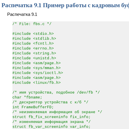
Распечатка 9.1 Пример работы с кадровым б
Распечатка 9.1
/* File: fbs.c */
#include <stdio.h>
#include <stdlib.h>
#include <fcntl.h>
#include <errno.h>
#include <string.h>
#include <unistd.h>
#include <asm/page.h>
#include <sys/mman.h>
#include <sys/ioctl.h>
#include <asm/page.h>
#include <linux/fb.h>
/* имя устройства, подобное /dev/fb */
char *fbname;
/* дескриптор устройства с к/б */
int FrameBufferFD;
/* неизменяемая информация об экране */
struct fb_fix_screeninfo fix_info;
/* изменяемая информация экрана */
struct fb_var_screeninfo var_info;