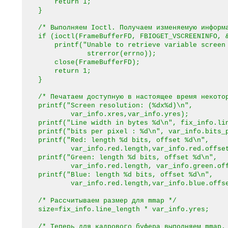
return 1;
}
/* Выполняем Ioctl. Получаем изменяемую информа
if (ioctl(FrameBufferFD, FBIOGET_VSCREENINFO, &
printf("Unable to retrieve variable screen i
strerror(errno));
close(FrameBufferFD);
return 1;
}
/* Печатаем доступную в настоящее время некотор
printf("Screen resolution: (%dx%d)\n",
var_info.xres,var_info.yres);
printf("Line width in bytes %d\n", fix_info.lin
printf("bits per pixel : %d\n", var_info.bits_p
printf("Red: length %d bits, offset %d\n",
var_info.red.length,var_info.red.offset
printf("Green: length %d bits, offset %d\n",
var_info.red.length, var_info.green.off
printf("Blue: length %d bits, offset %d\n",
var_info.red.length,var_info.blue.offse
/* Рассчитываем размер для mmap */
size=fix_info.line_length * var_info.yres;
/* Теперь для кадрового буфера выполняем mmap.