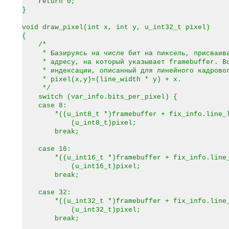
return 0;
}
void draw_pixel(int x, int y, u_int32_t pixel)
{
/*
* Базируясь на числе бит на пиксель, присваивае
* адресу, на который указывает framebuffer. Всп
* индексации, описанный для линейного кадровог
* pixel(x,y)=(line_width * y) + x.
*/
switch (var_info.bits_per_pixel) {
case 8:
*((u_int8_t *)framebuffer + fix_info.line_le
(u_int8_t)pixel;
break;
case 16:
*((u_int16_t *)framebuffer + fix_info.line_le
(u_int16_t)pixel;
break;
case 32:
*((u_int32_t *)framebuffer + fix_info.line_le
(u_int32_t)pixel;
break;