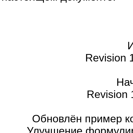
И
Revision 
На
Revision
Обновлён пример ко
Улучшение формулир