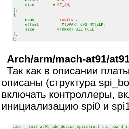
.offset = 0,
.size =
SZ_4M
,
},
{
.name = "
rootfs
",
.offset = MTDPART_OFS_NXTBLK,
.size = MTDPART_SIZ_FULL,
},
};
Arch/arm/mach-at91/at9
Так как в описании плат
описаны (структура spi_bo
включать контроллеры, в
инициализацию spi0 и spi1
void __init at91_add_device_spi(struct spi_board_i