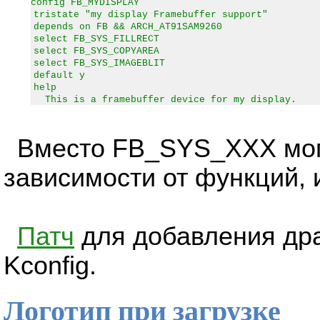
config FB_MYDISPLAY
tristate "my display Framebuffer support"
depends on FB && ARCH_AT91SAM9260
select FB_SYS_FILLRECT
select FB_SYS_COPYAREA
select FB_SYS_IMAGEBLIT
default y
help
This is a framebuffer device for my display.
Вместо FB_SYS_XXX мог
зависимости от функций,
Патч
для добавления драй
Kconfig.
Логотип при загрузке