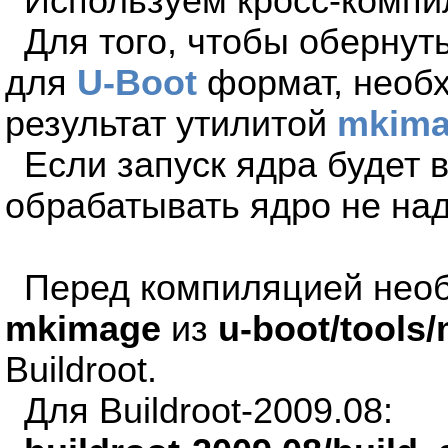
Используем кросс-компи
Для того, чтобы оберну
для
U-Boot
формат, необх
результат утилитой
mkim
Если запуск ядра будет
обрабатывать ядро не над
Перед компиляцией нео
mkimage
из
u-boot/tools
Buildroot.
Для Buildroot-2009.08: