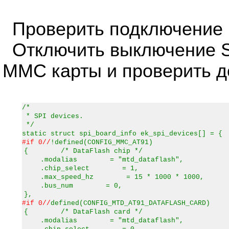
Проверить подключение
Отключить выключение S
MMC карты и проверить до
/*
* SPI devices.
*/
static struct spi_board_info ek_spi_devices[] = {
#if 0//
!defined(CONFIG_MMC_AT91)
{ /* DataFlash chip */
.modalias = "mtd_dataflash",
.chip_select = 1,
.max_speed_hz = 15 * 1000 * 1000,
.bus_num = 0,
},
#if 0//
defined(CONFIG_MTD_AT91_DATAFLASH_CARD)
{ /* DataFlash card */
.modalias = "mtd_dataflash",