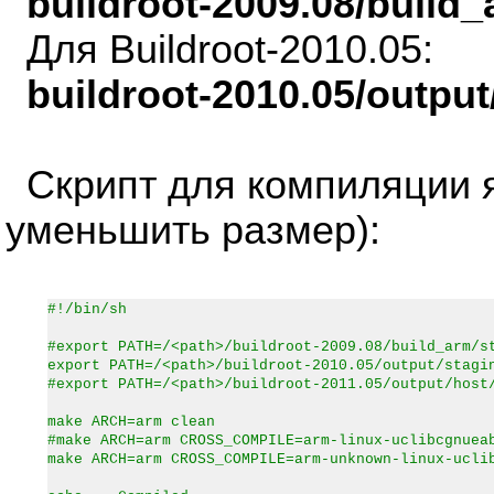
buildroot-2009.08/build_
Для Buildroot-2010.05:
buildroot-2010.05/output
Скрипт для компиляции 
уменьшить размер):
#!/bin/sh
#export PATH=/<path>/buildroot-2009.08/build_arm/s
export PATH=/<path>/buildroot-2010.05/output/stagi
#export PATH=/<path>/buildroot-2011.05/output/host
make ARCH=arm clean
#make ARCH=arm CROSS_COMPILE=arm-linux-uclibcgnuea
make ARCH=arm CROSS_COMPILE=arm-unknown-linux-ucli