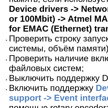
Device drivers -> Netwo
or 100Mbit) -> Atmel M
for EMAC (Ethernet) tra
Проверить строку запуск
•
системы, объём памяти)
Проверить наличие вкл
•
файловых систем;
Выключить поддержку Da
•
Включить поддержку
De
•
support -> Event interfa
помощью rotary encoder