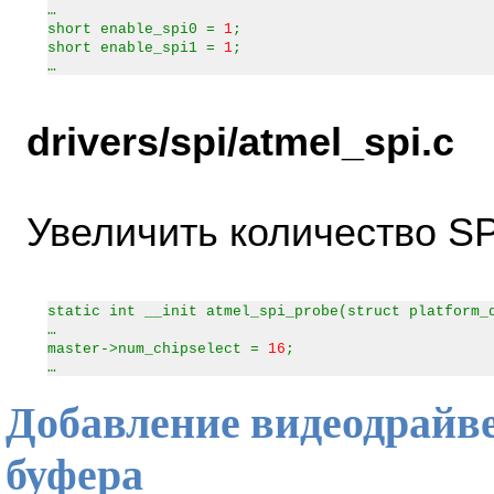
…
short enable_spi0 =
1
;
short enable_spi1 =
1
;
…
drivers/spi/atmel_spi.c
Увеличить количество SP
static int __init atmel_spi_probe(struct platform_
…
master->num_chipselect =
16
;
…
Добавление видеодрайве
буфера