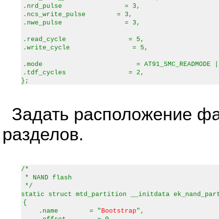
.nrd_pulse = 3,
.ncs_write_pulse = 3,
.nwe_pulse = 3,
.read_cycle = 5,
.write_cycle = 5,
.mode = AT91_SMC_READMODE | AT91_SMC_W
.tdf_cycles = 2,
};
Задать расположение фа
разделов.
/*
* NAND flash
*/
static struct mtd_partition __initdata ek_nand_par
{
.name = "
Bootstrap
",