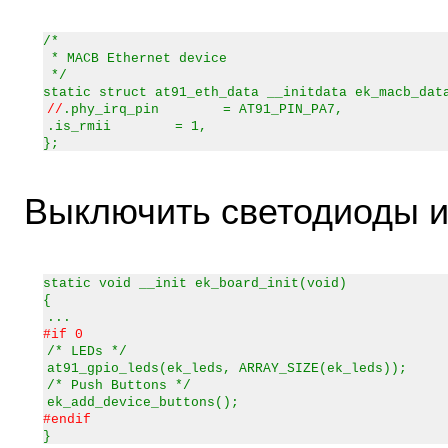
/*
* MACB Ethernet device
*/
static struct at91_eth_data __initdata ek_macb_dat
//
.phy_irq_pin = AT91_PIN_PA7,
.is_rmii = 1,
};
Выключить светодиоды и
static void __init ek_board_init(void)
{
...
#if 0
/* LEDs */
at91_gpio_leds(ek_leds, ARRAY_SIZE(ek_leds));
/* Push Buttons */
ek_add_device_buttons();
#endif
}