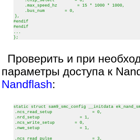
.chip_select = 0,
.max_speed_hz = 15 * 1000 * 1000,
.bus_num = 0,
},
#endif
#endif
...
};
Проверить и при необхо
параметры доступа к Nand
Nandflash
:
static struct sam9_smc_config __initdata ek_nand_s
.ncs_read_setup = 0,
.nrd_setup = 1,
.ncs_write_setup = 0,
.nwe_setup = 1,
.ncs_read_pulse = 3,