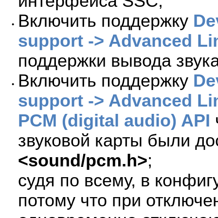
интерфейса SSC;
Включить поддержку
De
•
support -> Advanced Li
поддержки вывода звук
Включить поддержку
De
•
support -> Advanced Li
PCM (digital audio) API
звуковой карты были до
<sound/pcm.h>
;
судя по всему, в конфи
потому что при отключ