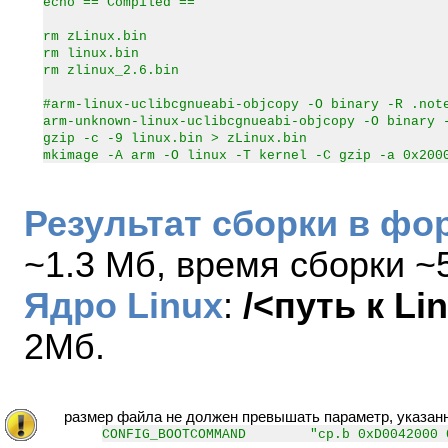
echo == Compiled ==
rm zLinux.bin
rm linux.bin
rm zlinux_2.6.bin
#arm-linux-uclibcgnueabi-objcopy -O binary -R .not
arm-unknown-linux-uclibcgnueabi-objcopy -O binary 
gzip -c -9 linux.bin > zLinux.bin
mkimage -A arm -O linux -T kernel -C gzip -a 0x200
Результат сборки в фо
~1.3 Мб, время сборки ~
Ядро Linux
:
/<путь к Li
2Мб.
размер файла не должен превышать параметр, указан
CONFIG_BOOTCOMMAND "cp.b 0xD0042000 0x