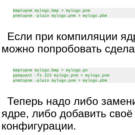
bmptopnm mylogo.bmp > mylogo.pnm
pnmtopnm -plain mylogo.pnm > mylogo.pbm
Если при компиляции ядр
можно попробовать сделат
bmptopnm mylogo.bmp > mylogo.pn
ppmquant -fs 223 mylogo.pnm > mylogo.pnm
pnmtopnm -plain mylogo.pnm > mylogo.pbm
Теперь надо либо замен
ядре, либо добавить сво
конфигурации.