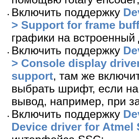
Включить поддержку
De
•
> Support for frame buf
графики на встроенный
Включить поддержку
De
•
> Console display drive
support
, там же включи
выбрать шрифт, если н
вывод, например, при за
Включить поддержку
De
•
Device driver for Atmel 