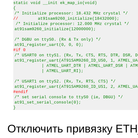
static void __init ek_map_io(void)
{
/* Initialize processor: 18.432 MHz crystal */
//
at91sam9260_initialize(18432000);
/* Initialize processor: 12.000 MHz crystal */
at91sam9260_initialize(12000000);
/* DGBU on ttyS0. (Rx & Tx only) */
at91_register_uart(0, 0, 0);
#if 0
/* USART0 on ttyS1. (Rx, Tx, CTS, RTS, DTR, DSR, D
at91_register_uart(AT91SAM9260_ID_US0, 1, ATMEL_UA
| ATMEL_UART_DTR | ATMEL_UART_DSR | ATM
| ATMEL_UART_RI);
/* USART1 on ttyS2. (Rx, Tx, RTS, CTS) */
at91_register_uart(AT91SAM9260_ID_US1, 2, ATMEL_UA
#endif
/* set serial console to ttyS0 (ie, DBGU) */
at91_set_serial_console(0);
}
Отключить привязку ETH