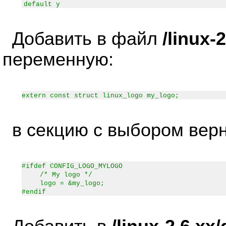
default y
Добавить в файл
/linux-
переменную:
extern const struct linux_logo my_logo;
в секцию с выбором верн
#ifdef CONFIG_LOGO_MYLOGO
/* My logo */
logo = &my_logo;
#endif